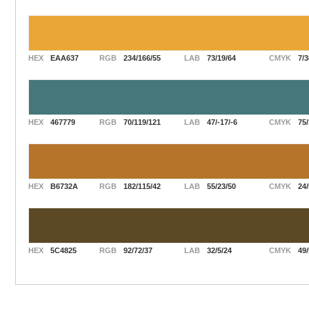
HEX
EAA637
RGB
234/166/55
LAB
73/19/64
CMYK
7/3
HEX
467779
RGB
70/119/121
LAB
47/-17/-6
CMYK
75/
HEX
B6732A
RGB
182/115/42
LAB
55/23/50
CMYK
24/
HEX
5C4825
RGB
92/72/37
LAB
32/5/24
CMYK
49/