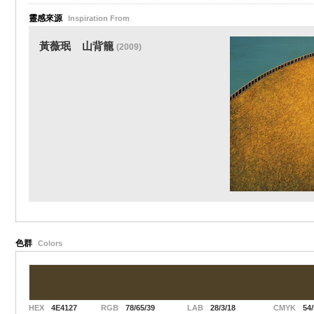
靈感來源
Inspiration From
黃薇珉
山背籠
(2009)
色群
Colors
HEX
4E4127
RGB
78/65/39
LAB
28/3/18
CMYK
54/