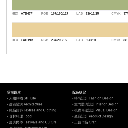
HEX
A7B47F
RGB
167/180/127
LAB
71/-12/25
CMYK
37/
HEX
EAD19B
RGB
234/209/155
LAB
85/3/30
CMYK
8/1
靈感圖庫
配色練習
- 人物靜物 Still Life
- 時尚設計 Fashion Design
- 建築裝潢 Architecture
- 室內裝潢設計 Interior Design
- 織品服飾 Textiles and Clothing
- 視覺傳達設計 Visual Design
- 食材料理 Food
- 產品設計 Product Design
- 慶典民俗 Festivals and Culture
- 工藝作品 Craft