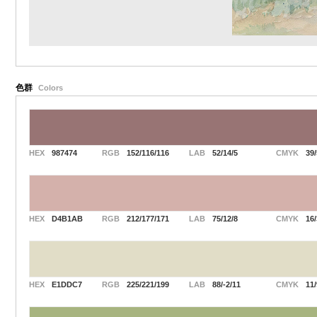
色群
Colors
HEX
987474
RGB
152/116/116
LAB
52/14/5
CMYK
39/
HEX
D4B1AB
RGB
212/177/171
LAB
75/12/8
CMYK
16/
HEX
E1DDC7
RGB
225/221/199
LAB
88/-2/11
CMYK
11/