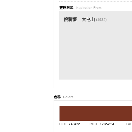
靈感來源
Inspiration From
倪蔣懷
大屯山
(1934)
色群
Colors
HEX
7A3422
RGB
122/52/34
LA