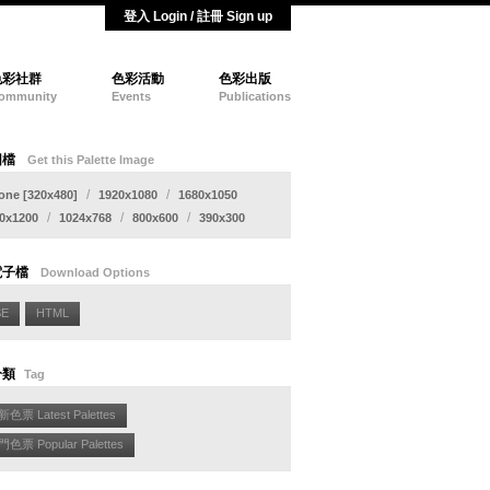
登入 Login / 註冊 Sign up
色彩社群
色彩活動
色彩出版
ommunity
Events
Publications
圖檔
Get this Palette Image
/
/
one [320x480]
1920x1080
1680x1050
/
/
/
0x1200
1024x768
800x600
390x300
電子檔
Download Options
SE
HTML
分類
Tag
色票 Latest Palettes
色票 Popular Palettes