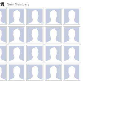
會員
New Members