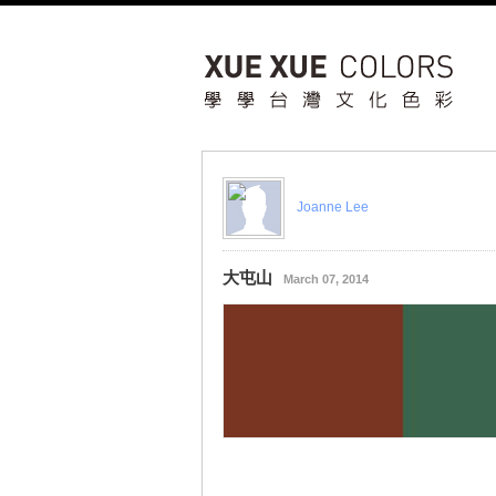
Joanne Lee
大屯山
March 07, 2014