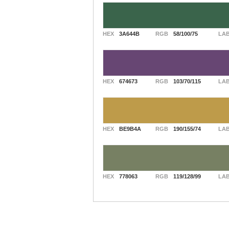
HEX
3A644B
RGB
58/100/75
LA
HEX
674673
RGB
103/70/115
LA
HEX
BE9B4A
RGB
190/155/74
LA
HEX
778063
RGB
119/128/99
LA