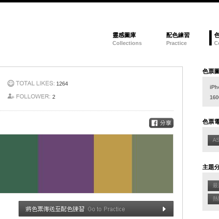
靈感圖庫
配色練習
Collections
Practice
C
色票
1264
iPh
2
160
色票
A
主題
最新
熱門