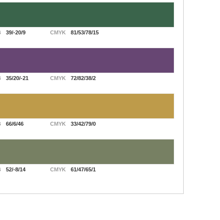
B
39/-20/9
CMYK
81/53/78/15
B
35/20/-21
CMYK
72/82/38/2
B
66/6/46
CMYK
33/42/79/0
B
52/-8/14
CMYK
61/47/65/1