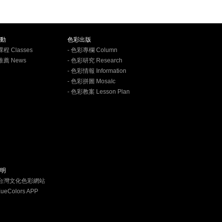
動
色彩出版
課程 Classes
- 色彩專欄 Column
推薦 News
- 色彩研究 Research
- 色彩情報 Information
- 色彩拼圖 MosaIc
- 色彩教案 Lesson Plan
明
學台灣文化色彩網站
XueColors APP