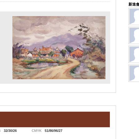
新進
B
32/30/26
CMYK
51/86/96/27