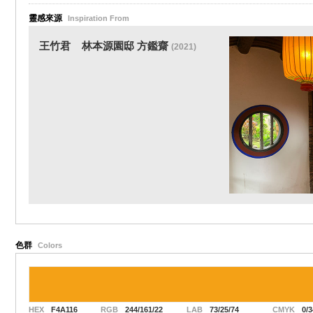
靈感來源
Inspiration From
王竹君
林本源園邸 方鑑齋
(2021)
色群
Colors
HEX
F4A116
RGB
244/161/22
LAB
73/25/74
CMYK
0/3