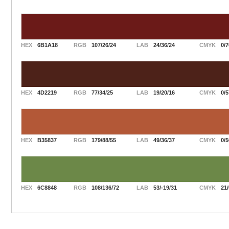
HEX
6B1A18
RGB
107/26/24
LAB
24/36/24
CMYK
0/7
HEX
4D2219
RGB
77/34/25
LAB
19/20/16
CMYK
0/5
HEX
B35837
RGB
179/88/55
LAB
49/36/37
CMYK
0/5
HEX
6C8848
RGB
108/136/72
LAB
53/-19/31
CMYK
21/