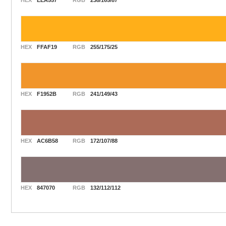
HEX
EEA557
RGB
238/165/87
HEX
FFAF19
RGB
255/175/25
HEX
F1952B
RGB
241/149/43
HEX
AC6B58
RGB
172/107/88
HEX
847070
RGB
132/112/112