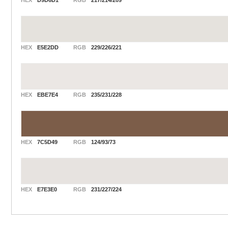
HEX
D9D6D1
RGB
217/214/209
HEX
E5E2DD
RGB
229/226/221
HEX
EBE7E4
RGB
235/231/228
HEX
7C5D49
RGB
124/93/73
HEX
E7E3E0
RGB
231/227/224