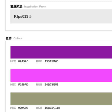
靈感來源
Inspiration From
Kfps013☺️
色群
Colors
HEX
8A19A0
RGB
138/25/160
HEX
F249FD
RGB
242/73/253
HEX
999A76
RGB
153/154/118