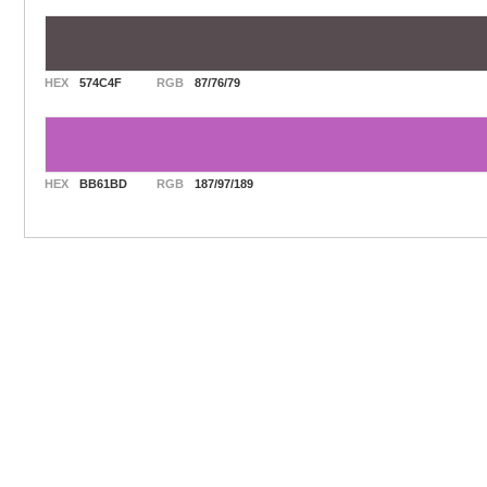
HEX
574C4F
RGB
87/76/79
HEX
BB61BD
RGB
187/97/189