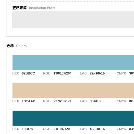
靈感來源
Inspiration From
色群
Colors
HEX
82BBCC
RGB
130/187/204
LAB
72/-16/-15
CMYK
36/
HEX
E3CAAB
RGB
227/202/171
LAB
83/6/19
CMYK
0/1
HEX
156878
RGB
21/104/120
LAB
40/-20/-16
CMYK
83/