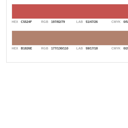
HEX
C5524F
RGB
197/82/79
LAB
51/47/26
CMYK
0/5
HEX
B1826E
RGB
177/130/110
LAB
59/17/18
CMYK
0/2