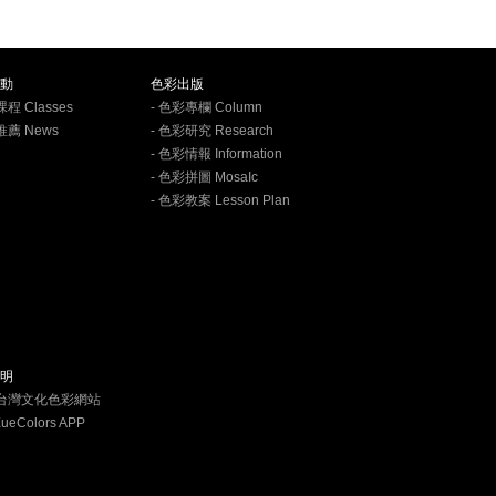
動
色彩出版
課程 Classes
- 色彩專欄 Column
推薦 News
- 色彩研究 Research
- 色彩情報 Information
- 色彩拼圖 MosaIc
- 色彩教案 Lesson Plan
明
學台灣文化色彩網站
XueColors APP