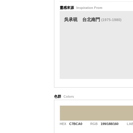
靈感來源
Inspiration From
吳承硯
台北南門
(1975-1980)
色群
Colors
HEX
C7BCA0
RGB
199/188/160
LA