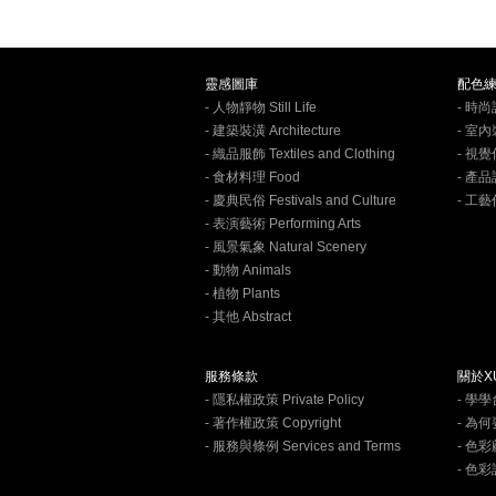
靈感圖庫
配色
- 人物靜物 Still Life
- 時尚設
- 建築裝潢 Architecture
- 室內裝
- 織品服飾 Textiles and Clothing
- 視覺
- 食材料理 Food
- 產品設
- 慶典民俗 Festivals and Culture
- 工藝作
- 表演藝術 Performing Arts
- 風景氣象 Natural Scenery
- 動物 Animals
- 植物 Plants
- 其他 Abstract
服務條款
關於XU
- 隱私權政策 Private Policy
- 學
- 著作權政策 Copyright
- 為
- 服務與條例 Services and Terms
- 色彩顧
- 色彩訓