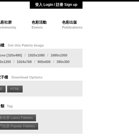
登入 Login / 註冊 Sign up
色彩社群
色彩活動
色彩出版
ommunity
Events
Publications
圖檔
Get this Palette Image
/
/
one [320x480]
1920x1080
1680x1050
/
/
/
0x1200
1024x768
800x600
390x300
電子檔
Download Options
SE
HTML
分類
Tag
色票 Latest Palettes
色票 Popular Palettes