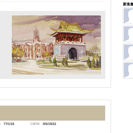
新進
B
77/1/16
CMYK
0/5/19/22