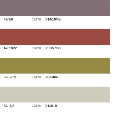
B
49/9/0
CMYK
0/14/10/49
B
42/33/22
CMYK
0/52/57/39
B
58/-2/39
CMYK
0/8/54/41
B
82/-1/8
CMYK
0/1/9/19