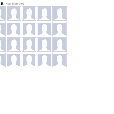
會員
New Members