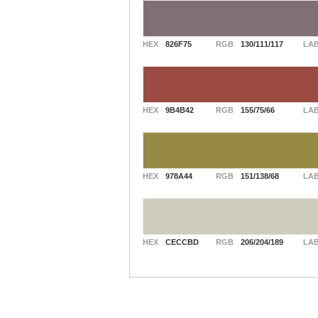
HEX
826F75
RGB
130/111/117
LA
HEX
9B4B42
RGB
155/75/66
LA
HEX
978A44
RGB
151/138/68
LA
HEX
CECCBD
RGB
206/204/189
LA