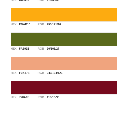
HEX
D83031
RGB
216/48/49
HEX
FDAB10
RGB
253/171/16
HEX
5A691B
RGB
90/105/27
HEX
F0A47E
RGB
240/164/126
HEX
770A1E
RGB
119/10/30