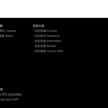
動
色彩出版
課程 Classes
- 色彩專欄 Column
推薦 News
- 色彩研究 Research
- 色彩情報 Information
- 色彩拼圖 MosaIc
- 色彩教案 Lesson Plan
明
學台灣文化色彩網站
XueColors APP