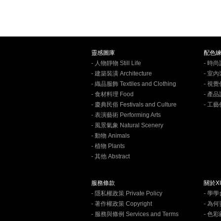
靈感圖庫
配色
- 人物靜物 Still Life
- 時尚設
- 建築裝潢 Architecture
- 室內裝
- 織品服飾 Textiles and Clothing
- 視覺
- 食材料理 Food
- 產品設
- 慶典民俗 Festivals and Culture
- 工藝作
- 表演藝術 Performing Arts
- 風景氣象 Natural Scenery
- 動物 Animals
- 植物 Plants
- 其他 Abstract
服務條款
關於XU
- 隱私權政策 Private Policy
- 學
- 著作權政策 Copyright
- 為
- 服務與條例 Services and Terms
- 色彩顧