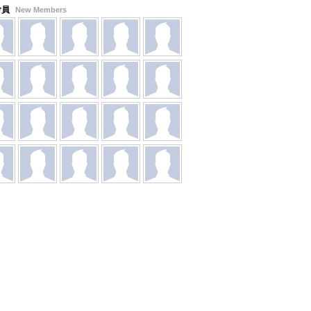
會員
New Members