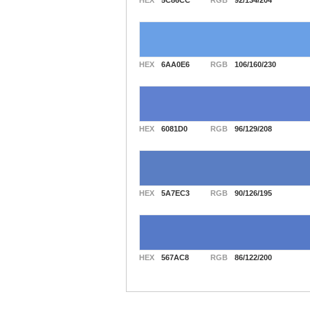
HEX
5C86CC
RGB
92/134/204
HEX
6AA0E6
RGB
106/160/230
HEX
6081D0
RGB
96/129/208
HEX
5A7EC3
RGB
90/126/195
HEX
567AC8
RGB
86/122/200