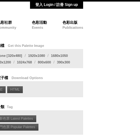
登入 Login / 註冊 Sign up
色彩社群
色彩活動
色彩出版
ommunity
Events
Publications
圖檔
Get this Palette Image
/
/
one [320x480]
1920x1080
1680x1050
/
/
/
0x1200
1024x768
800x600
390x300
電子檔
Download Options
SE
HTML
分類
Tag
色票 Latest Palettes
色票 Popular Palettes