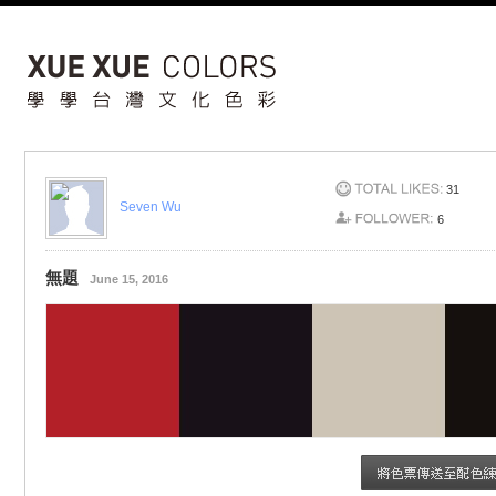
31
Seven Wu
6
無題
June 15, 2016