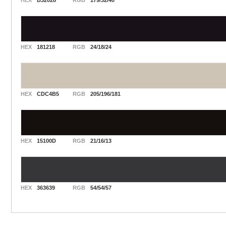
HEX
B32028
RGB
179/32/40
HEX
181218
RGB
24/18/24
HEX
CDC4B5
RGB
205/196/181
HEX
15100D
RGB
21/16/13
HEX
363639
RGB
54/54/57