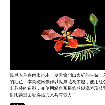
鳳凰木為台南市市木，夏天會開出火紅的火朵，
的紅色．本周磁鐵創作以鳳凰花為主題，使用紅
出花朵的造型，並使用綠色系長條狀磁鐵表現枝
對比讓畫面顯得活力又具有張力！