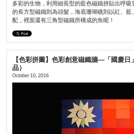
多彩的生物，利用細長型的藍色磁鐵拼貼出呼吸
的長方型磁鐵則為頭髮，海底珊瑚礁則以紅、藍
配，裡面還有三角型磁鐵所構成的魚呢！
【色彩拼圖】色彩創意磁鐵牆—「國慶日
品）
October 10, 2016