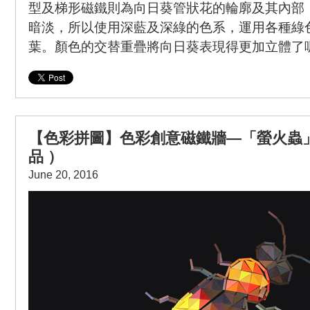
型及梯形磁鐵則為向日葵管狀花的輪廓及其內部
暗淡，所以使用深藍及深綠的色系，運用各種綠
葉。顏色的交替重疊將向日葵表現得更加立體了
【色彩拼圖】色彩創意磁鐵牆—「螢火蟲
品 ）
June 20, 2016