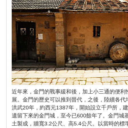
近年來，金門的戰事緩和後，加上小三通的便利
展。金門的歷史可以推到晉代，之後，陸續各代
洪武20年，約西元1387年，開始設立千戶所，
遺留下來的金門城，至今已600餘年了。金門城
土製成，牆寬3.2公尺、高5.4公尺。以當時的