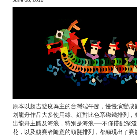
June 08, 2016
原本以趨吉避疫為主的台灣端午節，慢慢演變成
划龍舟作品大多使用綠、紅對比色系磁鐵排列，
出龍舟主體及海浪，特別是海浪──不僅搭配深
花，以及競賽者隨意的頭髮排列，都顯現出了賽