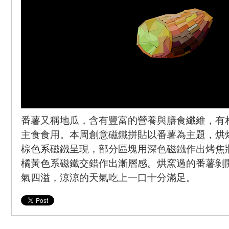
番薯又稱地瓜，含有豐富的營養與膳食纖維，有
主食食用。本周創意磁鐵拼貼以番薯為主題，烘
棕色系磁鐵呈現，部分區塊用深色磁鐵作出烤焦
橘黃色系磁鐵交錯作出漸層感。烘窯過的番薯剝
氣四溢，涼涼的天氣吃上一口十分滿足。