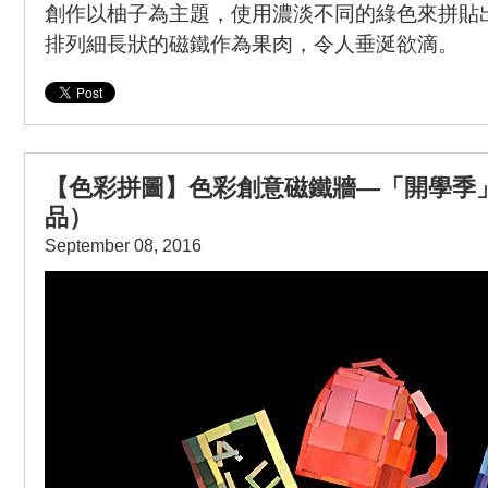
創作以柚子為主題，使用濃淡不同的綠色來拼貼
排列細長狀的磁鐵作為果肉，令人垂涎欲滴。
【色彩拼圖】色彩創意磁鐵牆—「開學季
品）
September 08, 2016