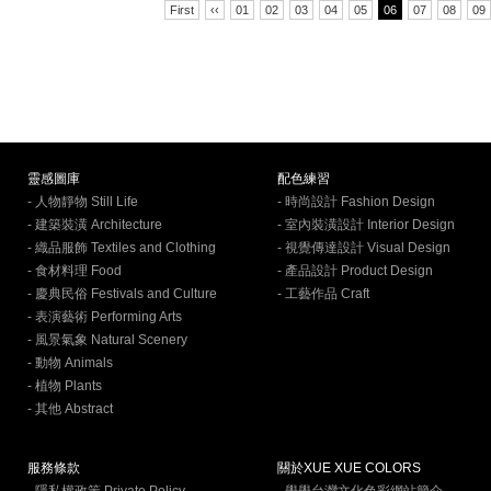
First
‹‹
01
02
03
04
05
06
07
08
09
靈感圖庫
配色練習
- 人物靜物 Still Life
- 時尚設計 Fashion Design
- 建築裝潢 Architecture
- 室內裝潢設計 Interior Design
- 織品服飾 Textiles and Clothing
- 視覺傳達設計 Visual Design
- 食材料理 Food
- 產品設計 Product Design
- 慶典民俗 Festivals and Culture
- 工藝作品 Craft
- 表演藝術 Performing Arts
- 風景氣象 Natural Scenery
- 動物 Animals
- 植物 Plants
- 其他 Abstract
服務條款
關於XUE XUE COLORS