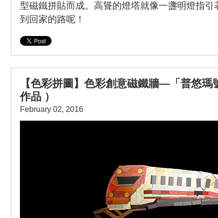
型磁鐵拼貼而成。高聳的燈塔就像一盞明燈指引
到回家的路呢！
【色彩拼圖】色彩創意磁鐵牆—「普悠瑪
作品 ）
February 02, 2016