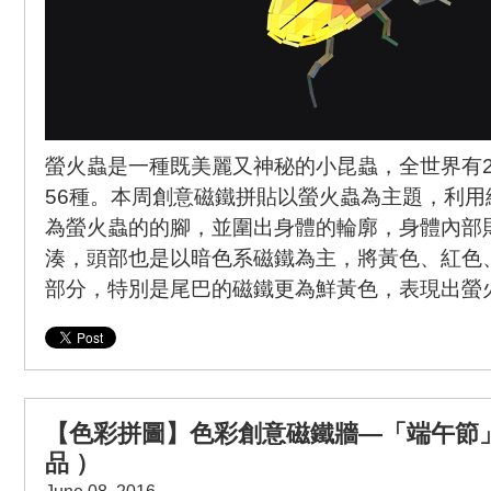
螢火蟲是一種既美麗又神秘的小昆蟲，全世界有2
56種。本周創意磁鐵拼貼以螢火蟲為主題，利用
為螢火蟲的的腳，並圍出身體的輪廓，身體內部
湊，頭部也是以暗色系磁鐵為主，將黃色、紅色
部分，特別是尾巴的磁鐵更為鮮黃色，表現出螢
【色彩拼圖】色彩創意磁鐵牆—「端午節
品 ）