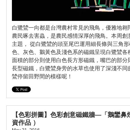
白鷺鷥一向都是台灣農村常見的飛鳥，優雅地翱
農民啄去害蟲，是農民感情深厚的飛鳥。本周創
主題， 從白鷺鷥的頭至尾巴運用細長條與三角
色、灰色、鵝黃色及淺色系的磁鐵呈現白鷺鷥各
面積的部分則使用白色長方形磁鐵，嘴巴的部分
長型磁鐵，白鷺鷥身旁的水草也使用了深淺不同
鷥停留田野間的模樣呢！
【色彩拼圖】色彩創意磁鐵牆—「鵝鑾鼻
資作品 ）