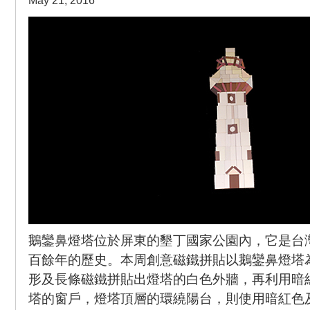
May 21, 2016
鵝鑾鼻燈塔位於屏東的墾丁國家公園內，它是台
百餘年的歷史。本周創意磁鐵拼貼以鵝鑾鼻燈塔
形及長條磁鐵拼貼出燈塔的白色外牆，再利用暗
塔的窗戶，燈塔頂層的環繞陽台，則使用暗紅色