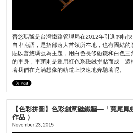
普悠瑪號是台灣鐵路管理局在2012年引進的特
自卑南語，是指部落大首領所在地，也有團結的
貼以普悠瑪號為主題，用白色長條磁鐵和白色三
的車身，車頭則是運用紅色系磁鐵拼貼而成。這
著我們在充滿想像的軌道上快速地奔馳著呢。
【色彩拼圖】色彩創意磁鐵牆—「寬尾鳳
作品 ）
November 23, 2015