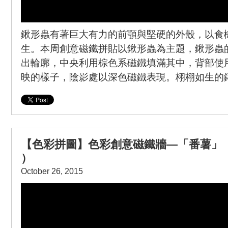
鍬形蟲有著巨大有力的前顎與堅硬的外殼，以食
生。本周創意磁鐵拼貼以鍬形蟲為主題，鍬形蟲
出輪廓，中央利用棕色系磁鐵填滿其中，背部使
映的樣子，陰影處以深色磁鐵表現。栩栩如生的
【色彩拼圖】色彩創意磁鐵牆—「番薯」
）
October 26, 2015