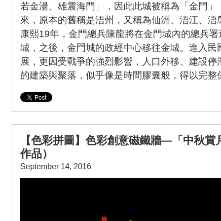
若金湯、雄震海門」，因此此城被稱為「金門」
來，原本的舊稱是浯州，又稱為仙洲、浯江、浯
康熙19年，金門總兵陳龍將在金門城內的總兵署
城，之後，金門城的政經中心移往金城。進入民
展，更因受戰爭的強烈影響，人口外移、建設停
的建築與聚落，似乎像是時間膠囊般，得以完整
【色彩拼圖】色彩創意磁鐵牆—「中秋賞
作品）
September 14, 2016