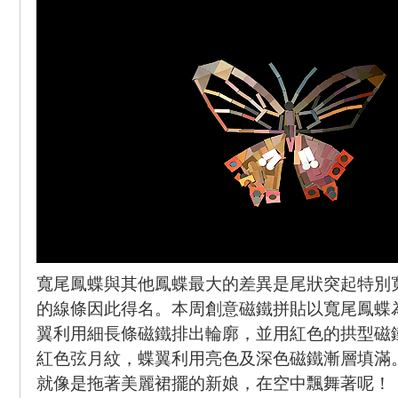
寬尾鳳蝶與其他鳳蝶最大的差異是尾狀突起特別
的線條因此得名。本周創意磁鐵拼貼以寬尾鳳蝶
翼利用細長條磁鐵排出輪廓，並用紅色的拱型磁
紅色弦月紋，蝶翼利用亮色及深色磁鐵漸層填滿
就像是拖著美麗裙擺的新娘，在空中飄舞著呢！