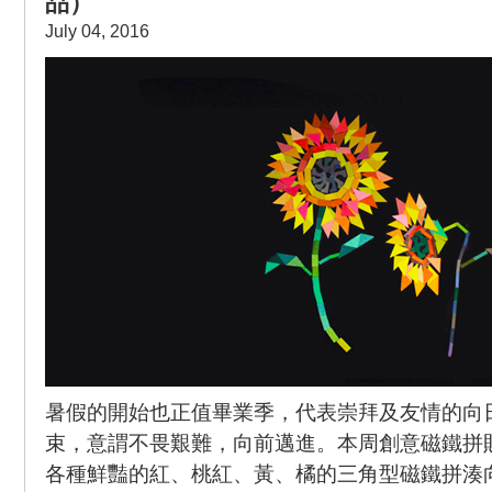
品）
July 04, 2016
暑假的開始也正值畢業季，代表崇拜及友情的向
束，意謂不畏艱難，向前邁進。本周創意磁鐵拼
各種鮮豔的紅、桃紅、黃、橘的三角型磁鐵拼湊