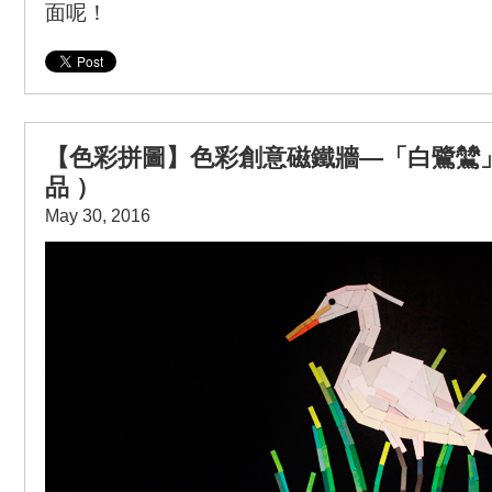
面呢！
【色彩拼圖】色彩創意磁鐵牆—「白鷺鷥
品 ）
May 30, 2016