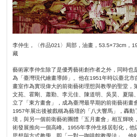
李仲生，〈作品021〉局部，油畫，53.5×73cm，
藏
藝術家李仲生除了是優秀藝術創作者之外，同時也
為「臺灣現代繪畫導師」。他在1951年時以臺北市
畫室作為實現偉大的前衛藝術理想與教學的聖堂，
文苑、霍剛、蕭勤、李元佳、陳道明、吳昊、夏陽、
立了「東方畫會」，成為臺灣最早期的前衛藝術畫
1957年展出後被戲稱為藝壇的「八大響馬」，轟
境，與另一個前衛藝術團體「五月畫會」相互輝映，
術發展推向一個高峰。1955年李仲生移居彰化，
思想與方式教學，即「一對一咖啡館教學法」。他