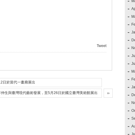
M
Ap
M
F
J
D
Tweet
N
Ju
J
M
F
12日於當代一畫廊展出
J
仲生與臺灣現代藝術發展，至5月26日於國立臺灣美術館展出
D
N
O
S
A
Ju