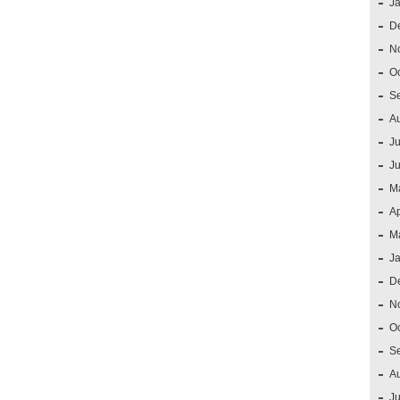
J
D
N
O
S
A
Ju
J
M
Ap
M
J
D
N
O
S
A
Ju