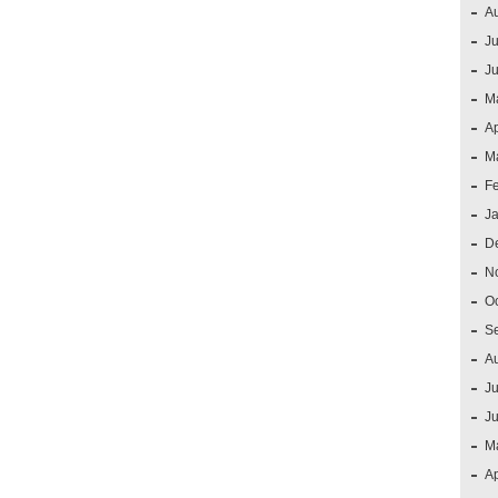
A
Ju
J
M
Ap
M
F
J
D
N
O
S
A
Ju
J
M
Ap