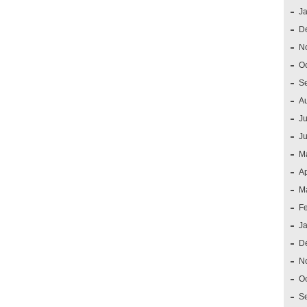
J
D
N
O
S
A
Ju
J
M
Ap
M
F
J
D
N
O
S