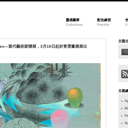
靈感圖庫
配色練習
Collections
Practice
C
主題
nces—當代藝術家聯展，3月16日起於青雲畫廊展出
色
主題
Ap
M
F
N