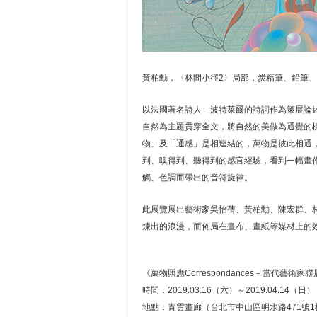
黃柏勳，〈林間小徑2〉局部，炭精筆、鉛筆、壓克
以法國著名詩人－波特萊爾的詩詞作為策展論
自然為主題貫穿全文，將自然的美做為通覺的
物」及「通感」是相連結的，萬物是彼此相通
到、嗅得到、聽得到的感官經驗，看到一幅畫
觸、色調而帶出的音符旋律。
此展覽展出藝術家吳怡蒨、黃柏勳、陳宏群、
煉出的浪漫，而佈局在畫布、畫紙等媒材上的
《萬物照應Correspondances－當代藝術家
時間：2019.03.16（六）～2019.04.14（日）
地點：青雲畫廊（台北市中山區明水路471號1