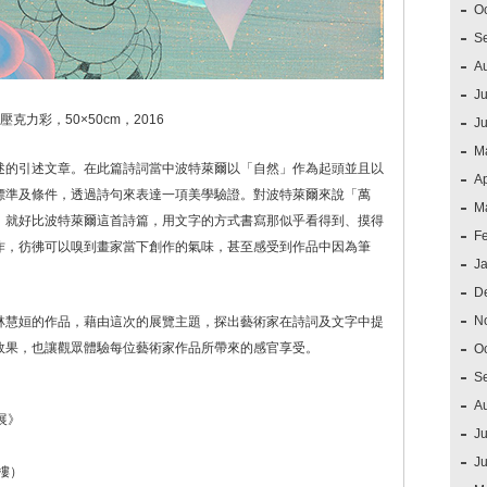
O
S
A
Ju
力彩，50×50cm，2016
J
M
述的引述文章。在此篇詩詞當中波特萊爾以「自然」作為起頭並且以
Ap
標準及條件，透過詩句來表達一項美學驗證。對波特萊爾來說「萬
M
，就好比波特萊爾這首詩篇，用文字的方式書寫那似乎看得到、摸得
F
作，彷彿可以嗅到畫家當下創作的氣味，甚至感受到作品中因為筆
J
D
N
林慧姮的作品，藉由這次的展覽主題，探出藝術家在詩詞及文字中提
效果，也讓觀眾體驗每位藝術家作品所帶來的感官享受。
O
S
A
聯展》
Ju
J
樓）