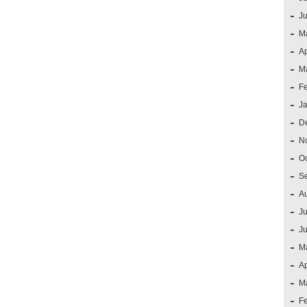
J
M
Ap
M
F
J
D
N
O
S
A
Ju
J
M
Ap
M
F