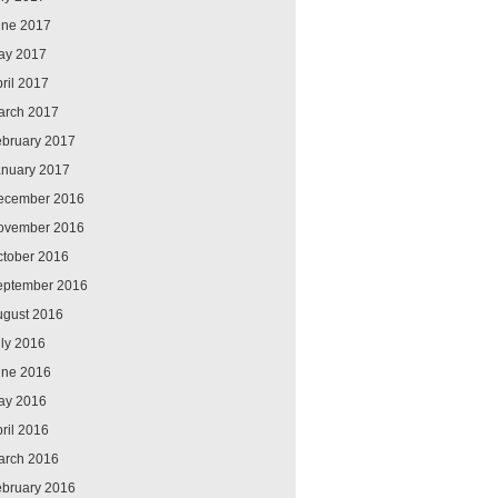
une 2017
ay 2017
ril 2017
arch 2017
ebruary 2017
anuary 2017
ecember 2016
ovember 2016
ctober 2016
eptember 2016
ugust 2016
ly 2016
une 2016
ay 2016
ril 2016
arch 2016
ebruary 2016