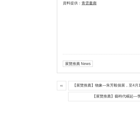
資料提供：
青雲畫廊
展覽推薦 News
【展覽推薦】物象—朱芳毅個展，至4月
【展覽推薦】藝時代崛起—李