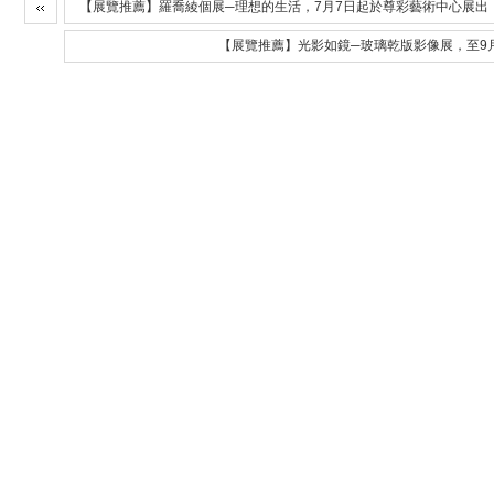
【展覽推薦】羅喬綾個展─理想的生活，7月7日起於尊彩藝術中心展出
【展覽推薦】光影如鏡─玻璃乾版影像展，至9