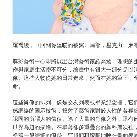
羅喬綾，〈回到你溫暖的被窩〉局部，壓克力、麻布，14
尊彩藝術中心即將展岀台灣藝術家羅喬綾「理想的
作與家庭生活密不可分，繪畫中有很大一部分是以
像。這些人物從她的日常走來，然而在她的筆下，
命。
這些肖像的排列，像是交友列表或畢業紀念冊，它
感網絡的圖示技術，投射了藝術家對於人性的各種
認同的所謂人的價值。除了大量的肖像之外，還有
世界為題的描繪。在單薄卻多重疊合的顏料層次裡
塗鴉一般纖細的痕跡，穿越顏料朦朧地映在畫面表