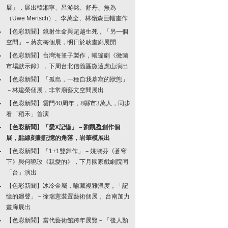
展」，展出韓湘寧、呂游銘、舒丹、無為
（Uwe Mertsch）、李萬全、林嶺森巨幅畫作
【色彩新聞】鏡射生命與超越生死，「另一個
空間」－蔣友梅個展，明日於耿畫廊展開
【色彩新聞】台灣海筆子製作，帳篷劇《黴菌
市場默示錄》，下周台北信義區微遠虎山演出
【色彩新聞】「孤島，一種自我摹寫的狀態」
－林建榮個展，非常廟藝文空間展出
【色彩新聞】雲門40周年，8縣市3萬人，同步
看「稻禾」首演
【色彩新聞】「愛X記憶」－劉凱盈創作個
展，點線刻劃記憶的角落，岩筆模展出
【色彩新聞】「1+1雙舞作」－姚淑芬《蒼穹
下》與何曉玫《親愛的》，下月國家戲劇院同
「台」演出
【色彩新聞】冰冷金屬，喻藏複雜溫度，「記
憶的廻聲」－徐瑞憲裝置藝術個展， 台南加力
畫廊展出
【色彩新聞】當代藝術館跨年展覽－「後人類