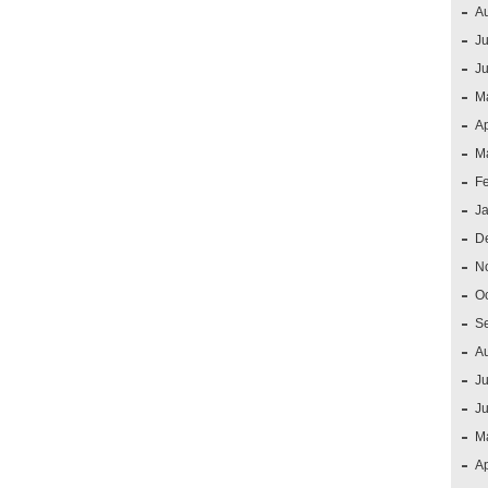
A
Ju
J
M
Ap
M
F
J
D
N
O
S
A
Ju
J
M
Ap