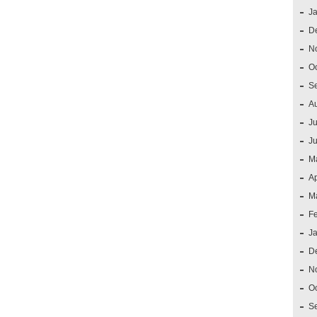
J
D
N
O
S
A
Ju
J
M
Ap
M
F
J
D
N
O
S