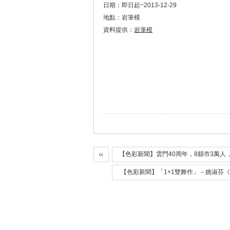
日期：即日起~2013-12-29
地點：岩筆模
資料提供：
岩筆模
【色彩新聞】雲門40周年，8縣市3萬人
【色彩新聞】「1+1雙舞作」－姚淑芬