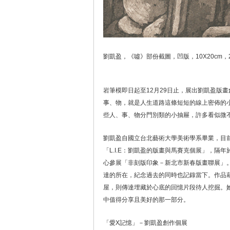
劉凱盈，《噓》部份截圖，凹版，10X20cm，2
岩筆模即日起至12月29日止，展出劉凱盈版
事、物，就是人生道路這條短短的線上密佈的
些人、事、物分門別類的小抽屜，許多看似微
劉凱盈自國立台北藝術大學美術學系畢業，目前是K
「L.I.E：劉凱盈的版畫與馬賽克個展」，
心參展「非刻版印象－新北市新春版畫聯展」
達的所在，紀念過去的同時也記錄當下。作品
屋，則傳達埋藏於心底的回憶片段待人挖掘。
中值得分享且美好的那一部分。
「愛X記憶」－劉凱盈創作個展