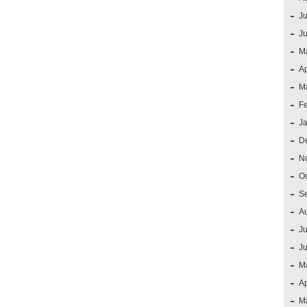
Ju
J
M
Ap
M
F
J
D
N
O
S
A
Ju
J
M
Ap
M