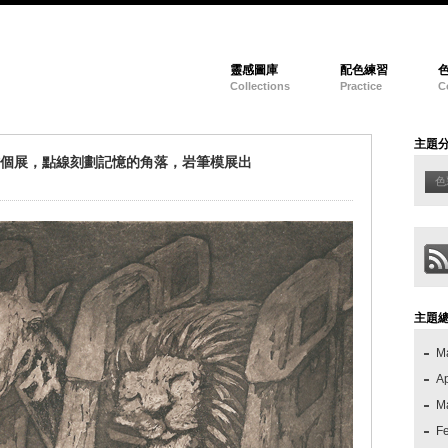
靈感圖庫
配色練習
Collections
Practice
C
主題
作個展，點線刻劃記憶的角落，岩筆模展出
色
主題
M
Ap
M
F