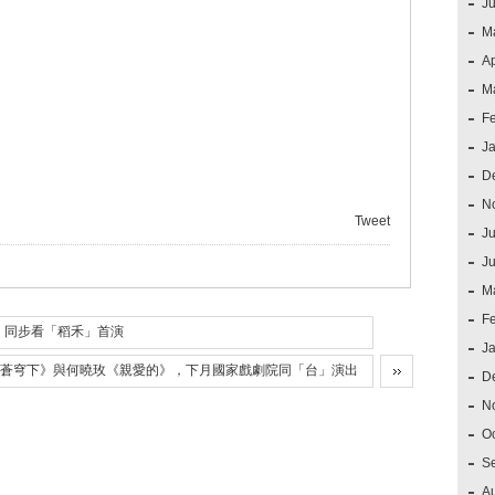
J
M
Ap
M
F
J
D
N
Tweet
Ju
J
M
F
，同步看「稻禾」首演
J
《蒼穹下》與何曉玫《親愛的》，下月國家戲劇院同「台」演出
D
N
O
S
A