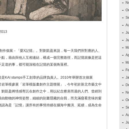
N
O
S
A
013
Ju
J
M
畫創作個展－「愛X記憶」。對劉凱盈來說，每一天我們所對應的人、
Ap
小點，藉由與他人互相連結，構成一個完整路徑，而記憶就像是把這
M
不足道的事，都可能深植在記憶的某個角落裡。
F
AI stamps手工刻章的品牌負責人。2010年舉辦首次個展
J
隔年於岩筆模參展「岩筆模版畫創作主題聯展」，今年初於新北市藝文中
D
。劉凱盈將情感寄託在創作之中，用以紀念擦肩而過的人們、曾經到
N
藉由動物的神情姿態，細細的刻畫隱藏的自我，而充滿窺看意味的窗
O
她認為是「記憶」讓所有的事情持續在腦海中搬演、延續，成為生命
S
A
Ju