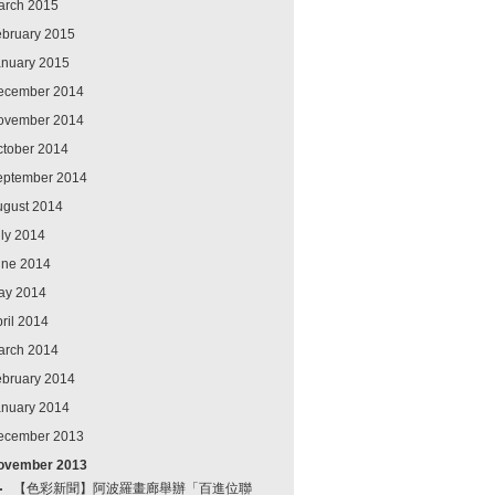
arch 2015
ebruary 2015
anuary 2015
ecember 2014
ovember 2014
ctober 2014
eptember 2014
ugust 2014
ly 2014
une 2014
ay 2014
ril 2014
arch 2014
ebruary 2014
anuary 2014
ecember 2013
ovember 2013
【色彩新聞】阿波羅畫廊舉辦「百進位聯