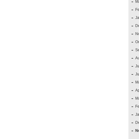
M
F
J
D
N
O
S
A
Ju
J
M
Ap
M
F
J
D
N