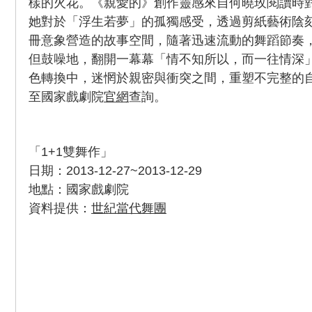
樣的火花。《親愛的》創作靈感來自何曉玫閱讀時
她對於「浮生若夢」的孤獨感受，透過剪紙藝術陰
冊意象營造的故事空間，隨著迅速流動的舞蹈節奏
但鼓噪地，翻開一幕幕「情不知所以，而一往情深
色轉換中，迷惘於親密與衝突之間，重塑不完整的
至國家戲劇院
官網
查詢。
「1+1雙舞作」
日期：2013-12-27~2013-12-29
地點：國家戲劇院
資料提供：
世紀當代舞團