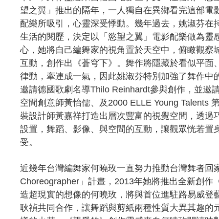
望之翼」推出的隔年，一人獨自在異鄉看完這部電
配樂所吸引，心靈深受悸動。幾年過去，姚淑芬在
生活的閱歷，決定以「慾望之翼」電影配樂做為靈
心，她將自己編舞家的視角置於天空中，俯瞰觀察
互動，創作出《蒼穹下》。舞作將隱藏於看似平面
律動，牽連成一氣，因此姚淑芬特別加強了舞作中
邀請德國歌劇名導Thilo Reinhardt參與創作，
空間創意師黃怡儒、及2000 ELLE Young Talen
裝設計師黃嘉祥打造出層次豐富的視覺空間，透過
設置，舞蹈、影像、與空間的互動，讓觀眾恍若置身
受。
近幾年台灣編舞家何曉玫一直努力推動台灣舞者回家
Choreographer」計畫，2013年她將推出全新
造超現實的想像的何曉玫，將與首位進駐路易威登
耿禎共同合作，讓舞蹈與剪紙兩種性質大異其趣的