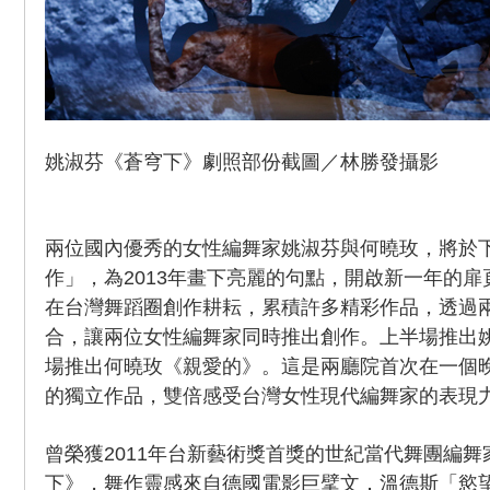
姚淑芬《蒼穹下》劇照部份截圖／林勝發攝影
兩位國內優秀的女性編舞家姚淑芬與何曉玫，將於下
作」，為2013年畫下亮麗的句點，開啟新一年的
在台灣舞蹈圈創作耕耘，累積許多精彩作品，透過
合，讓兩位女性編舞家同時推出創作。上半場推出
場推出何曉玫《親愛的》。這是兩廳院首次在一個
的獨立作品，雙倍感受台灣女性現代編舞家的表現
曾榮獲2011年台新藝術獎首獎的世紀當代舞團編
下》，舞作靈感來自德國電影巨擘文．溫德斯「慾