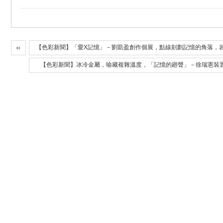
【色彩新聞】「愛X記憶」－劉凱盈創作個展，點線刻劃記憶的角落，
【色彩新聞】冰冷金屬，喻藏複雜溫度，「記憶的廻聲」－徐瑞憲裝置