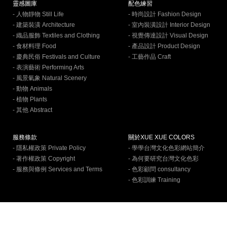
靈感圖庫
配色練習
- 人物靜物 Still Life
- 時尚設計 Fashion Design
- 建築裝潢 Architecture
- 室內裝潢設計 Interior Design
- 織品服飾 Textiles and Clothing
- 視覺傳達設計 Visual Design
- 食材料理 Food
- 產品設計 Product Design
- 慶典民俗 Festivals and Culture
- 工藝作品 Craft
- 表演藝術 Performing Arts
- 風景氣象 Natural Scenery
- 動物 Animals
- 植物 Plants
- 其他 Abstract
服務條款
關於XUE XUE COLORS
- 隱私權政策 Private Policy
- 學學台灣文化色彩網站簡介
- 著作權政策 Copyright
- 為何要研究台灣文化色彩
- 服務與條例 Services and Terms
- 色彩顧問 consultancy
- 色彩訓練 Training