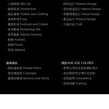
- 人物靜物 Still Life
- 時尚設計 Fashion Design
- 建築裝潢 Architecture
- 室內裝潢設計 Interior Design
- 織品服飾 Textiles and Clothing
- 視覺傳達設計 Visual Design
- 食材料理 Food
- 產品設計 Product Design
- 慶典民俗 Festivals and Culture
- 工藝作品 Craft
- 表演藝術 Performing Arts
- 風景氣象 Natural Scenery
- 動物 Animals
- 植物 Plants
- 其他 Abstract
服務條款
關於XUE XUE COLORS
- 隱私權政策 Private Policy
- 學學台灣文化色彩網站簡介
- 著作權政策 Copyright
- 為何要研究台灣文化色彩
- 服務與條例 Services and Terms
- 色彩顧問 consultancy
- 色彩訓練 Training