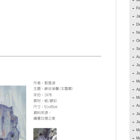
M
F
J
D
N
O
S
A
Ju
J
M
Ap
M
A
Ju
J
M
M