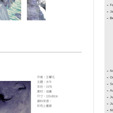
F
J
D
N
O
S
A
Ju
J
M