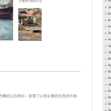
F
J
D
N
O
S
A
Ju
J
M
Ap
M
F
J
D
N
O
S