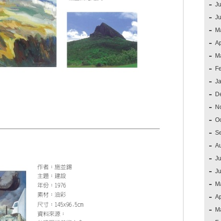
Ju
J
M
Ap
M
F
J
D
N
O
S
A
Ju
J
M
Ap
M