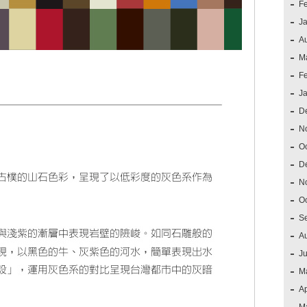
F
J
A
M
F
J
D
N
O
D
N
O
S
A
J
M
Ap