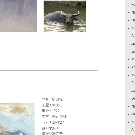
F
N
O
S
A
Ju
J
M
Ap
M
F
J
D
N
O
S
A