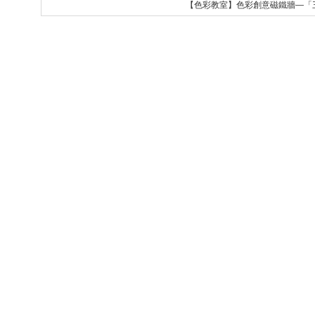
【色彩教室】色彩創意磁鐵牆—「