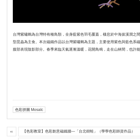
台灣紫嘯鶇為台灣特有種鳥類，全身藍紫色羽毛覆蓋，棲息於中海拔溪澗之間
型昆蟲為主食。本次磁鐵作品以台灣紫嘯鶇為主題，主要使用紫色與藍色系
腹部表現陰影部分。春季來臨天氣逐漸溫暖，花開鳥鳴，走在山林間，也許
色彩拼圖 MosaIc
【色彩教室】色彩創意磁鐵牆—「台北樹蛙」（學學色彩師資作品）