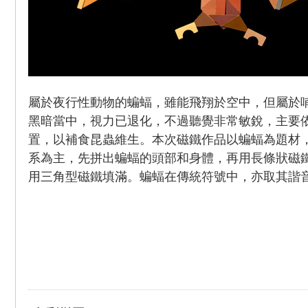
屬於夜行性動物的蝙蝠，雖能飛翔於空中，但屬於
黑暗當中，視力已退化，不過聽覺非常敏銳，主要
置，以補食昆蟲維生。本次磁鐵作品以蝙蝠為題材
系為主，先拼出蝙蝠的頭部和身體，再用長條狀磁
用三角型磁鐵填滿。蝙蝠在傳統符號中，亦取其諧