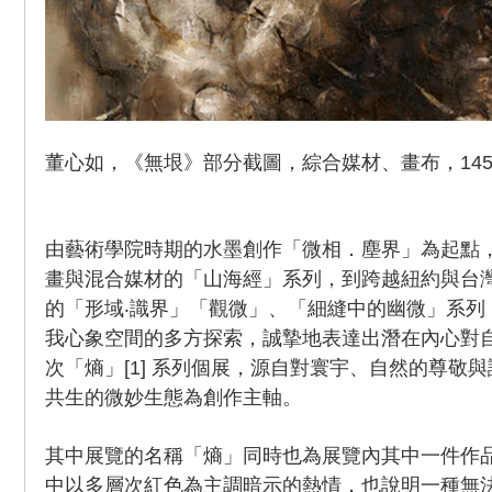
董心如，《無垠》部分截圖，綜合媒材、畫布，145x180
由藝術學院時期的水墨創作「微相．塵界」為起點
畫與混合媒材的「山海經」系列，到跨越紐約與台
的「形域‧識界」「觀微」、「細縫中的幽微」系列
我心象空間的多方探索，誠摯地表達出潛在內心對
次「熵」[1] 系列個展，源自對寰宇、自然的尊敬
共生的微妙生態為創作主軸。
其中展覽的名稱「熵」同時也為展覽內其中一件作
中以多層次紅色為主調暗示的熱情，也說明一種無