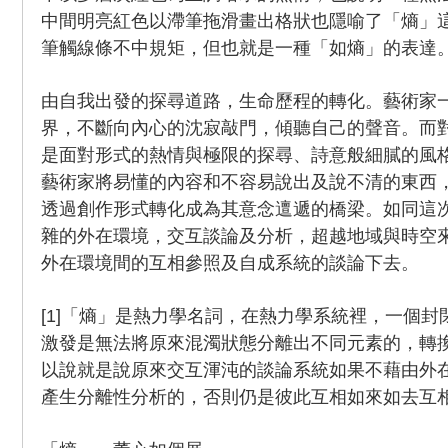
中間明亮紅色以滯筆拖滑畫出格狀也隱喻了「熵」
筆觸線條不中規矩，但也就是一種「如熵」的表達
由自我出發的探尋道路，生命歷程的轉化。藝術家
界，不斷向內心的沈寂敲門，傾聽自己的聲音。而
是面對形式的熱情與極限的探尋、詩意般細膩的風
藝術家將易懂的內容和不容易說出及說不清的東西
透過創作形式轉化成為其意念邅遞的橋梁。如同這
雜的外在環境，交互談論及分析，超越地域與時空
外在環境間的互相參照及自成系統的談論下去。
[1]「熵」是熱力學名詞，在熱力學系統裡，一個
激發是無法將原來混濁狀態分離出不同元素的，轉
以說就是說原來交互渾沌的談論系統如果不藉由外
產生分離性分析的，否則仍是彼此互相如來如去互