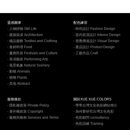
靈感圖庫
配色練習
- 人物靜物 Still Life
- 時尚設計 Fashion Design
- 建築裝潢 Architecture
- 室內裝潢設計 Interior Design
- 織品服飾 Textiles and Clothing
- 視覺傳達設計 Visual Design
- 食材料理 Food
- 產品設計 Product Design
- 慶典民俗 Festivals and Culture
- 工藝作品 Craft
- 表演藝術 Performing Arts
- 風景氣象 Natural Scenery
- 動物 Animals
- 植物 Plants
- 其他 Abstract
服務條款
關於XUE XUE COLORS
- 隱私權政策 Private Policy
- 學學台灣文化色彩網站簡介
- 著作權政策 Copyright
- 為何要研究台灣文化色彩
- 服務與條例 Services and Terms
- 色彩顧問 consultancy
- 色彩訓練 Training