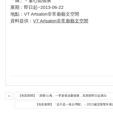
「熵」－董心如個展
展期：即日起~2013-06-22
地點：VT Artsalon非常廟藝文空間
資料提供：
VT Artsalon非常廟藝文空間
【色彩新聞】「原鄉‧心海」—李進發油畫個展，高美館即日起展出
【色彩新聞】「這不是一座台灣館」－2013威尼斯雙年