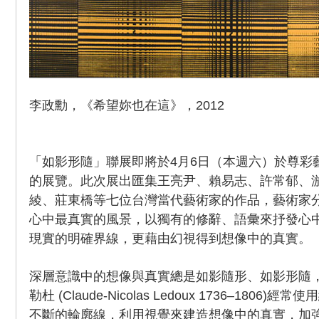
李政勳，《希望妳也在這》，2012
「如影形隨」聯展即將於4月6日（本週六）於尊彩
的展覽。此次展出匯集王亮尹、賴易志、許常郁、
綾、莊東橋等七位台灣當代藝術家的作品，藝術家
心中最真實的風景，以獨有的修辭、語彙來抒發心
現實的明確界線，更藉由幻視得到想像中的真實。
深層意識中的想像與真實總是如影隨形、如影形隨，
勒杜 (Claude-Nicolas Ledoux 1736–180
不斷的輪廓線，利用視覺來建造想像中的真實，加