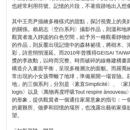
也經常利用符號、記憶的片段，不著痕跡地出入想
其中王亮尹描繪多種樣式的甜點，探討視覺上的美
的關係。賴易志〈空白系列〉攝影作品，則溫和地
觀賞者進入靜謐的白色空間，給予另一種觀看靜物
的作品，則反覆出現記憶中的森林祕境，將樹木、
彩，詩意悄悄漫延。而2010年曾獲得GEISAI TA
獎的李政勳，以時而完整、時而破碎的線條建構畫
構造介入畫面平衡，呈現多種層次的面貌。而羅喬
常出現的小女孩帶離了地球，準備展開一場冒險。
地」的三個系列，分別是〈素直Simplicité〉、〈家屋之夢
logis〉以及〈萬物再度呼吸Tout respire ànou
的形象，提供觀賞者一個通往家屋意象的指引：一
的避難所、做夢和回憶的場所，也洩露出藝術家亟
望。