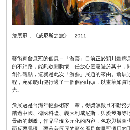
詹展冠，《威尼斯之旅》，2011
藝術家詹展冠的個展－「游藝」目前正於穎川畫廊
的不歸路，能夠敞開胸懷，任放心靈遨遊於其中，
創作觀點，這就是此次「游藝」展題的來由。詹展
程，宛如爬山健行過了一個個的山頭，以畫筆如實
光。
詹展冠是台灣年輕藝術家一輩，得獎無數且不斷努
踏過中國、德國科隆、義大利威尼斯，與愛琴海等
景緻的刺激，作品呈現多元化的內容，色彩與構圖
面反覆疊現，覆蓋著厚厚的顏色層是詹展冠慣用的