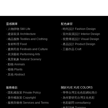
靈感圖庫
配色練習
- 人物靜物 Still Life
- 時尚設計 Fashion Design
- 建築裝潢 Architecture
- 室內裝潢設計 Interior Design
- 織品服飾 Textiles and Clothing
- 視覺傳達設計 Visual Design
- 食材料理 Food
- 產品設計 Product Design
- 慶典民俗 Festivals and Culture
- 工藝作品 Craft
- 表演藝術 Performing Arts
- 風景氣象 Natural Scenery
- 動物 Animals
- 植物 Plants
- 其他 Abstract
服務條款
關於XUE XUE COLORS
- 隱私權政策 Private Policy
- 學學台灣文化色彩網站簡介
- 著作權政策 Copyright
- 為何要研究台灣文化色彩
- 服務與條例 Services and Terms
- 色彩顧問 consultancy
- 色彩訓練 Training