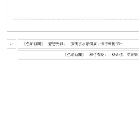
【色彩新聞】「戀戀光影」－張明祺水彩個展，懂得藝術展出
【色彩新聞】「翠竹春曉」－林金標、沈東榮