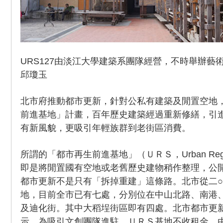
URS127由淡江大學建築系團隊經營，不時舉辦藝
邱瓊玉
北市府推動都市更新，針對公私有建築及閒置空地
前進基地」計畫，百年歷史建築經過重新修繕，引
有新風貌，更吸引年輕族群到老街區消費。
所謂的「都市再生前進基地」（ＵＲＳ，Urban Regenera
即是將閒置國有空地或老舊歷史建物稍作整理，公
都市更新不是只有「拆掉重建」這條路。北市從二○
地，目前全市已有七處，分別位在中山北路、南港
及迪化街。其中大稻埕街區即有四處。北市都市更
示，為吸引文創團隊進駐，ＵＲＳ基地不收租金，