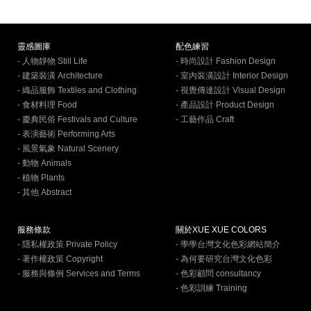
靈感圖庫
配色練習
- 人物靜物 Still Life
- 時尚設計 Fashion Design
- 建築裝潢 Architecture
- 室內裝潢設計 Interior Design
- 織品服飾 Textiles and Clothing
- 視覺傳達設計 Visual Design
- 食材料理 Food
- 產品設計 Product Design
- 慶典民俗 Festivals and Culture
- 工藝作品 Craft
- 表演藝術 Performing Arts
- 風景氣象 Natural Scenery
- 動物 Animals
- 植物 Plants
- 其他 Abstract
服務條款
關於XUE XUE COLORS
- 隱私權政策 Private Policy
- 學學台灣文化色彩網站簡介
- 著作權政策 Copyright
- 為何要研究台灣文化色彩
- 服務與條例 Services and Terms
- 色彩顧問 consultancy
- 色彩訓練 Training