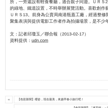
所，一旁還設有輕食餐廳，適合親子同遊。ＵＲＳ2
的綠地、鐵道設置，不時舉辦展覽活動。喜歡創作
ＵＲＳ13。前身為公賣局南港瓶蓋工廠，經過整修
聚集表演與提供電影工作者作為拍攝場景，是不少
文：記者邱瓊玉／聯合報（2013-02-17）
資料提供：
udn.com
【色彩新聞】櫻姿，現在最美，來趟早春小旅行吧！
【色彩新聞】「達芙鎮」－