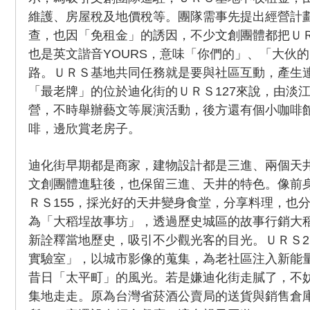
維護、房屋稅及地價稅等。團隊需事先提出經營計
查，也因「免租金」的誘因，不少文創團體都把Ｕ
也是英文諧音YOURS，意味「你們的」、「大伙
路。ＵＲＳ基地共同任務就是要與社區互動，產生
「最老牌」的位於迪化街的ＵＲＳ127來說，由淡
營，不時舉辦藝文等展演活動，後方還有個小咖啡
啡，邊欣賞老房子。
迪化街早期都是商家，建物設計都是三進、兩個天
文創團體進駐後，也保留三進、天井的特色。像前
ＲＳ155，採光好的天井變身食堂，分享料理，也分
為「大稻埕故事坊」，透過歷史城區的故事行銷大
新詮釋當地歷史，吸引不少觀光客的目光。ＵＲＳ2
實驗室」，以城市影像的蒐集，為老社區注入新能
昔日「太平町」的風光。若是嫌迪化街走膩了，不妨
集地走走。原為台灣省菸酒公賣局的送貨與銷售倉