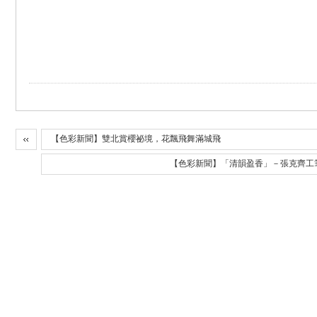
【色彩新聞】雙北賞櫻祕境，花飄飛舞滿城飛
【色彩新聞】「清韻盈香」－張克齊工