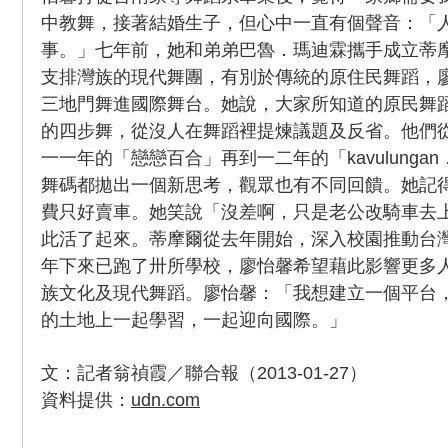
中教舞，接著結婚生子，但心中一直有個聲音：「
事。」七年前，她和弟弟巴魯．瑪迪霖攜手成立蒂
支排灣族的現代舞團，有別於傳統的原住民舞蹈，
三地門舞進國際舞台。她說，大家所知道的原民舞
的四步舞，從沒人在舞蹈裡提煉議題及反省。他們從
一一年的「戀戀百合」再到一二年的「kavulung
舞碼都拋出一個新思考，觀眾也有不同回饋。她記
費只好賣車。她笑說「沒差啊，只是老公改騎車去
此活了起來。蒂摩爾從去年開始，深入校園推動台
年下來已跑了卅所學校，廖怡馨希望藉此影響更多
族文化及現代舞蹈。廖怡馨：「我想建立一個平台
的土地上一起學習，一起迎向國際。」
文：記者翁禎霞／聯合報（2013-01-27）
資料提供：
udn.com