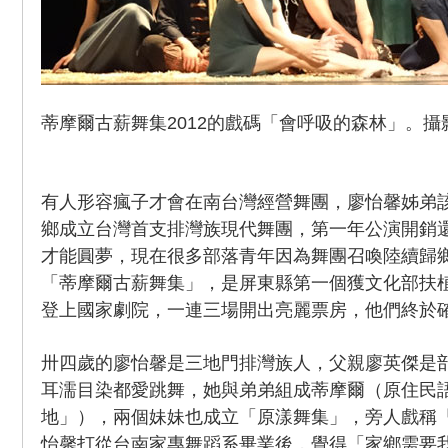
蒂摩爾古薪舞集2012的戲碼「會呼吸的森林」。
有人形容瘋子才會在南台灣經營舞團，廖怡馨姊弟
鄉成立台灣首支排灣族現代舞團，第一年公演開銷
才能圓夢，現在很多部落青年因為舞團召喚陸續歸
「蒂摩爾古薪舞集」，是屏東縣第一個獲文化部扶
登上國家劇院，一連三場開出亮麗票房，他們終於
卅四歲的廖怡馨是三地門排灣族人，父親廖英傑是
耳濡目染都愛跳舞，她與弟弟組成蒂摩爾（原住民
地」），兩個妹妹也成立「原漾舞集」，旁人戲稱
怡馨打從台南家專舞蹈系畢業後，覺得「家鄉需要