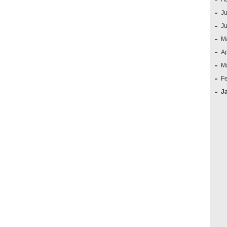
Ju
J
M
Ap
M
F
J