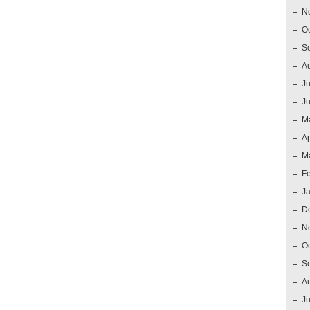
N
O
S
A
Ju
J
M
Ap
M
F
J
D
N
O
S
A
Ju