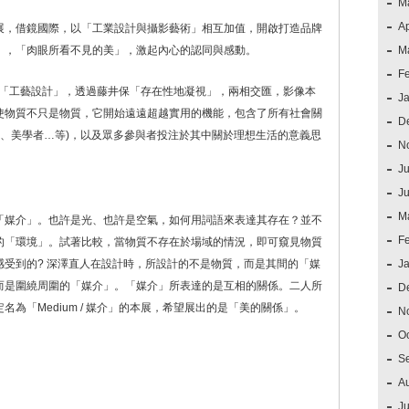
M
Ap
展，借鏡國際，以「工業設計與攝影藝術」相互加值，開啟打造品牌
」，「肉眼所看不見的美」，激起內心的認同與感動。
M
F
最新的「工藝設計」，透過藤井保「存在性地凝視」，兩相交匯，影像本
J
使物質不只是物質，它開始遠遠超越實用的機能，包含了所有社會關
D
者、美學者…等)，以及眾多參與者投注於其中關於理想生活的意義思
N
Ju
J
M
「媒介」。也許是光、也許是空氣，如何用詞語來表達其存在？並不
F
的「環境」。試著比較，當物質不存在於場域的情況，即可窺見物質
受到的? 深澤直人在設計時，所設計的不是物質，而是其間的「媒
J
而是圍繞周圍的「媒介」。「媒介」所表達的是互相的關係。二人所
D
為「Medium / 媒介」的本展，希望展出的是「美的關係」。
N
O
S
A
Ju