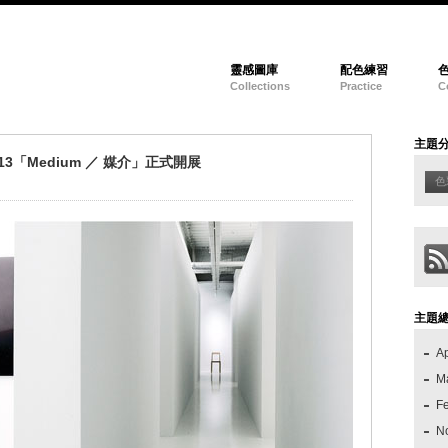
靈感圖庫
配色練習
Collections
Practice
C
主題
3「Medium ／ 媒介」正式開展
色
主題
Ap
M
F
N