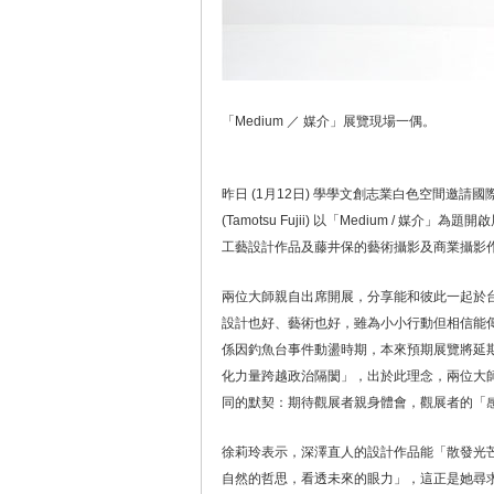
「Medium ／ 媒介」展覽現場一偶。
昨日 (1月12日) 學學文創志業白色空間邀請國際級
(Tamotsu Fujii) 以「Medium /
工藝設計作品及藤井保的藝術攝影及商業攝影
兩位大師親自出席開展，分享能和彼此一起於
設計也好、藝術也好，雖為小小行動但相信能
係因釣魚台事件動盪時期，本來預期展覽將延
化力量跨越政治隔閡」，出於此理念，兩位大
同的默契：期待觀展者親身體會，觀展者的「
徐莉玲表示，深澤直人的設計作品能「散發光
自然的哲思，看透未來的眼力」，這正是她尋