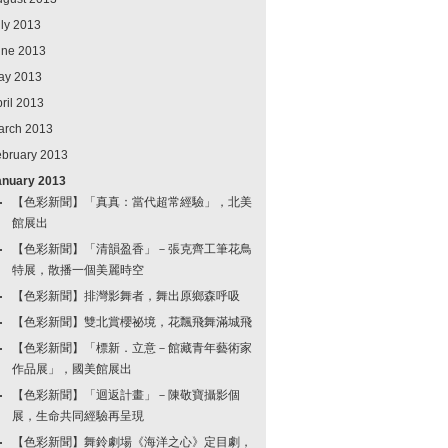
ly 2013
une 2013
ay 2013
ril 2013
arch 2013
ebruary 2013
anuary 2013
【色彩新聞】「真真：當代超常經驗」，北美
館展出
【色彩新聞】「清韻盈香」－張克齊工筆花鳥
特展，散播一個美麗時空
【色彩新聞】排灣影舞者，舞出原鄉森呼吸
【色彩新聞】雙北賞櫻祕境，花飄飛舞滿城飛
【色彩新聞】「標新．立意－館藏青年藝術家
作品展」，國美館展出
【色彩新聞】「迴返計畫」－陳敬寶攝影個
展，生命共同經驗再呈現
【色彩新聞】舞鈴劇場《海洋之心》定目劇，