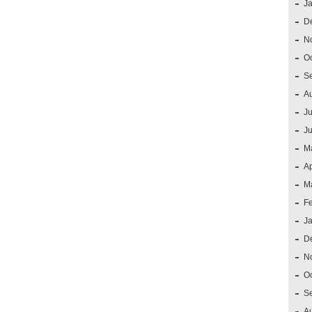
J
D
N
O
S
A
Ju
J
M
Ap
M
F
J
D
N
O
S
A