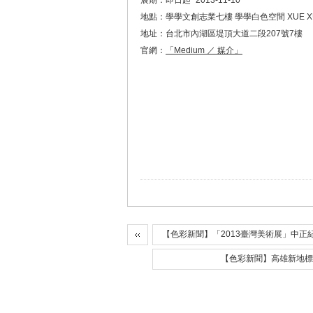
展期：即日起~2013-11-10
地點：學學文創志業七樓 學學白色空間 XUE XUE
地址：台北市內湖區堤頂大道二段207號7樓
官網：
「Medium ／ 媒介」
【色彩新聞】「2013臺灣美術展」中正
【色彩新聞】高雄新地標