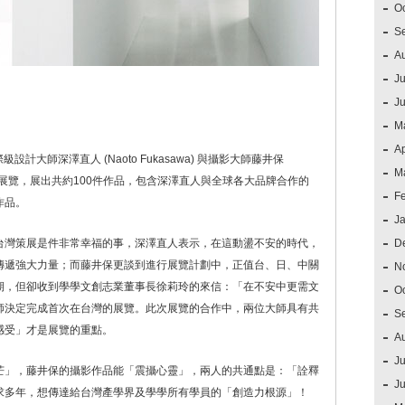
O
S
A
Ju
J
M
Ap
設計大師深澤直人 (Naoto Fukasawa) 與攝影大師藤井保
M
 媒介」為題開啟展覽，展出共約100件作品，包含深澤直人與全球各大品牌合作的
F
作品。
J
台灣策展是件非常幸福的事，深澤直人表示，在這動盪不安的時代，
D
傳遞強大力量；而藤井保更談到進行展覽計劃中，正值台、日、中關
N
期，但卻收到學學文創志業董事長徐莉玲的來信：「在不安中更需文
O
師決定完成首次在台灣的展覽。此次展覽的合作中，兩位大師具有共
S
感受」才是展覽的重點。
A
Ju
芒」，藤井保的攝影作品能「震攝心靈」，兩人的共通點是：「詮釋
J
求多年，想傳達給台灣產學界及學學所有學員的「創造力根源」！