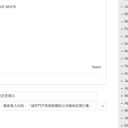
J
 WHITE
M
M
F
J
D
N
O
S
Tweet
A
Ju
J
紀念堂展出
M
Ap
，藝術進入社區－「城市門戶美術館園區公共藝術設置計畫」
M
J
D