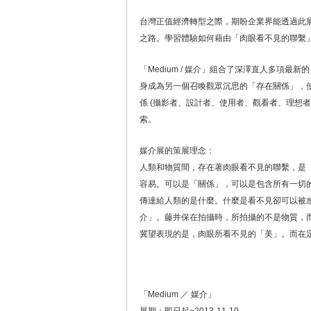
台灣正值經濟轉型之際，期盼企業界能透過此
之路。學習體驗如何藉由「肉眼看不見的聯繫
「Medium / 媒介」組合了深澤直人多項
身成為另一個召喚觀眾沉思的「存在關係」，
係 (攝影者、設計者、使用者、觀看者、理想
索。
媒介展的策展理念：
人類和物質間，存在著肉眼看不見的聯繫，是
容易。可以是「關係」，可以是包含所有一切
傳達給人類的是什麼。什麼是看不見卻可以被感
介」。藤井保在拍攝時，所拍攝的不是物質，
冀望表現的是，肉眼所看不見的「美」。而在定名
「Medium ／ 媒介」