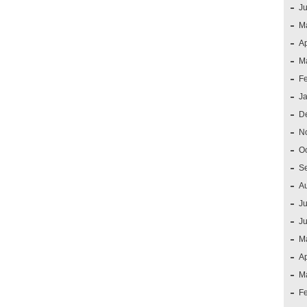
J
M
Ap
M
F
J
D
N
O
S
A
Ju
J
M
Ap
M
F