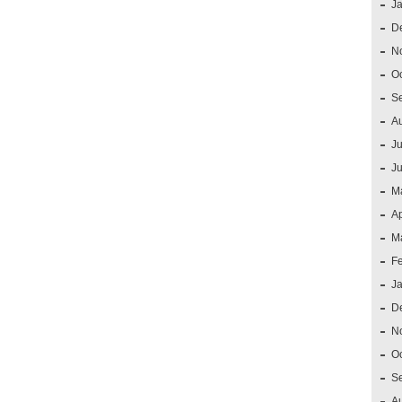
J
D
N
O
S
A
Ju
J
M
Ap
M
F
J
D
N
O
S
A