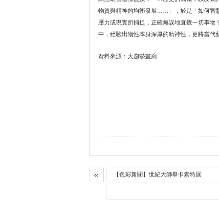
物質與精神的均衡發展……」，於是「如何智
壓力或現實所捕捉，正確無誤地直覺一切事物
中，經驗出物性本身深厚的精神性，更將當代
資料來源：
大趨勢畫廊
【色彩新聞】世紀大師畢卡索特展