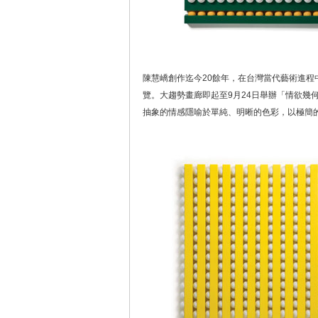
陳慧嶠創作迄今20餘年，在台灣當代藝術進
覽。大趨勢畫廊即起至9月24日舉辦「情欲幾
抽象的情感隱喻於單純、明晰的色彩，以極簡