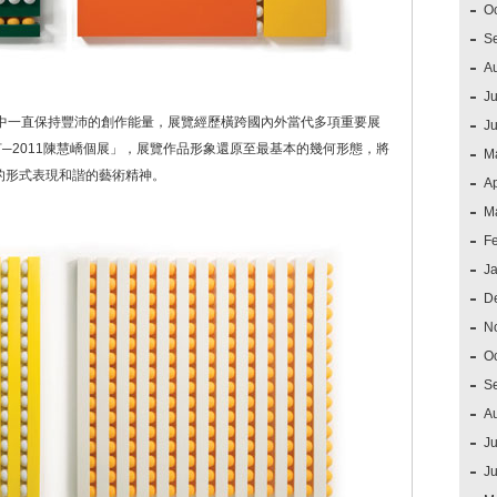
O
S
A
Ju
程中一直保持豐沛的創作能量，展覽經歷橫跨國內外當代多項重要展
J
何─2011陳慧嶠個展」，展覽作品形象還原至最基本的幾何形態，將
M
的形式表現和諧的藝術精神。
Ap
M
F
J
D
N
O
S
A
Ju
J