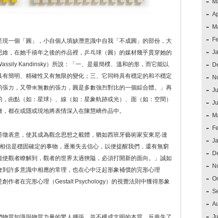
M
Ap
M
F
呈現一個「圓」，小自個人填缺潛意識中自我「不成圓」的部份，大
J
思維，在她千禧年之後的作品裡，乒乓球（圓）的媒材幾乎貫穿她的
ily Kandinsky）所說：「一、是最簡樸、溫和的形，而它能以
D
具有簡明、精確性又有無限的變化；三、它同時具有穩定的和不穩定
N
的張力，又帶來無數的張力，圓是多數強烈對比的一個綜合體。」再
Ju
的，由點（如：星球）、線（如：星象軌跡或光）、面（如：空間）
J
徵，都在或隱或現地將表情深入在陳慧嶠作品中。
M
F
符徵表意，使其成為觀念思想之載體，猶如西班牙藝術家安東尼‧達
J
望能對我們相信是穩固確定的事物，逐漸失去信心，以便提醒我們，還有無窮
D
能使觀者瞭解到，觀者的世界太過狹隘，必須打開新的面向。」誠如
N
會到許多意識中相應的常理，也在心中泛起形象補償的完形心理
O
在完形心理（Gestalt Psychology）的視覺法則中獲得形象
S
A
Ju
們物質知識與物質力量的驚人擴張，並不構成文明的本質，反喪失了