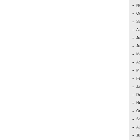
N
O
S
A
Ju
J
M
Ap
M
F
J
D
N
O
S
A
Ju