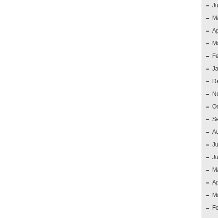
J
M
Ap
M
F
J
D
N
O
S
A
Ju
J
M
Ap
M
F