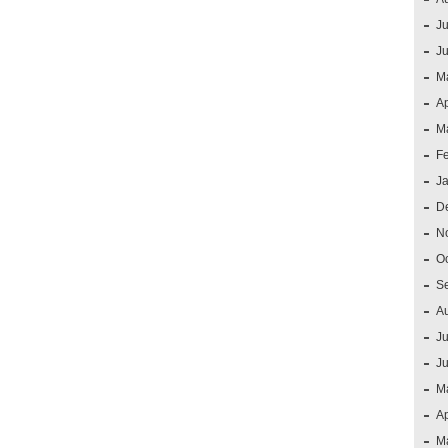
Ju
J
M
Ap
M
F
J
D
N
O
S
A
Ju
J
M
Ap
M