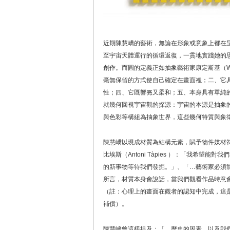
近期陳慧嶠的藝術，無論在形象或意象上都在
至宇宙天體運行的循環返復，一貫地實踐她的
創作。而圓的定義正如抽象藝術家康定斯基（Wass
毫無保留的方式使自己確定在畫面裡；二、它
性；四、它既響亮又柔和；五、本身具有單純
就幾何回視宇宙觀的探源：宇宙的本源是抽象
與色彩等構組為抽象世界，這些幾何特質與象
陳慧嶠以現成材質為結構元素，賦予物件媒材
比埃斯（Antoni Tàpies ）：「我希
的新事物等待我們發掘。」、「…藝術家必須
所言，材質本身會說話，當我們觀看作品時意
（註：心理上的畫面在觀者的認知中完成，這是創作者
補償）。
陳慧嶠曾這樣提及：「…歷史的因素，以及我