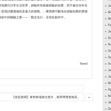
慧地應付日常生活世界，經驗所有能被經驗的知覺，而不被任何外在
J
？是我試圖遵循的及最大的挑戰。」陳慧嶠不斷地在經驗知覺的實踐
M
藝術中的關鍵之要——「觀念先行」呈現於創作中。
M
F
J
D
N
O
S
Tweet
A
Ju
J
M
Ap
M
【色彩新聞】東勢林場推生態月，夜間導覽更精采。
J
D