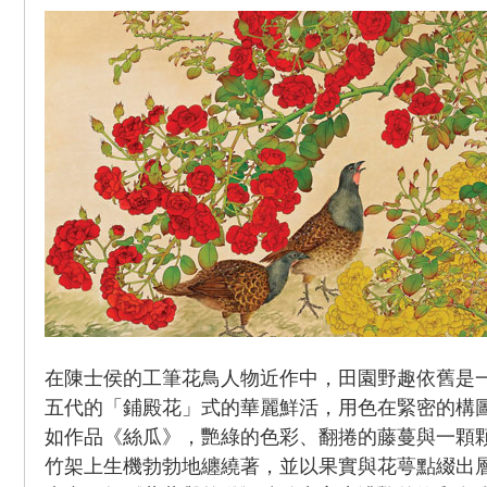
在陳士侯的工筆花鳥人物近作中，田園野趣依舊是
五代的「鋪殿花」式的華麗鮮活，用色在緊密的構
如作品《絲瓜》，艷綠的色彩、翻捲的藤蔓與一顆
竹架上生機勃勃地纏繞著，並以果實與花萼點綴出