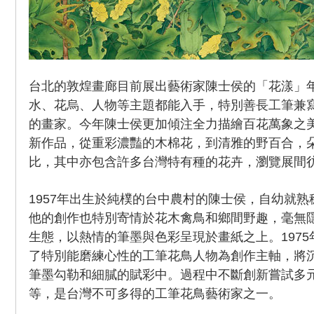
台北的敦煌畫廊目前展出藝術家陳士侯的「花漾」
水、花烏、人物等主題都能入手，特別善長工筆兼
的畫家。今年陳士侯更加傾注全力描繪百花萬象之美
新作品，從重彩濃豔的木棉花，到清雅的野百合，
比，其中亦包含許多台灣特有種的花卉，瀏覽展間
1957年出生於純樸的台中農村的陳士侯，自幼就
他的創作也特別寄情於花木禽鳥和鄉間野趣，毫無
生態，以熱情的筆墨與色彩呈現於畫紙之上。197
了特別能磨練心性的工筆花鳥人物為創作主軸，將
筆墨勾勒和細膩的賦彩中。過程中不斷創新嘗試多
等，是台灣不可多得的工筆花鳥藝術家之一。