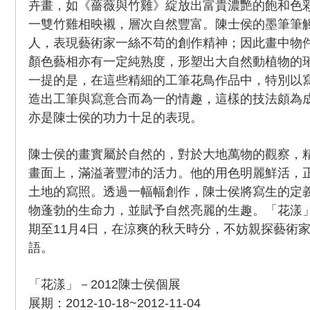
卉畫，如《薔薇與竹雞》綻放出富貴濃艷的飽和色
一雙竹雞相映襯，層次自然豐富。陳士侯的墨筆筆
人，表現藝術家一絲不苟的創作精神；因此畫中物
顏色藝相亦有一定純熟度，形塑出大自然動植物的
一提的是，在這些精細的工筆花鳥作品中，特別以
造出工筆與寫意合而為一的情趣，這樣的技法頗為
亦是陳士侯的功力十足的表現。
陳士侯的畫實屬於自然的，對於大地萬物的觀察，
畫面上，滿溢著豐沛的活力。他的用色明麗鮮活，
土地的寫照。透過一幅幅創作，陳士侯將寫生的定
物蓬勃的生命力，並賦予自然亮麗的生趣。「花漾」
期至11月4日，在涼爽的秋天時分，不妨親探藝術
語。
「花漾」－2012陳士侯個展
展期：2012-10-18~2012-11-04