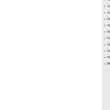
Ju
J
M
Ap
M
F
J
D
N
O