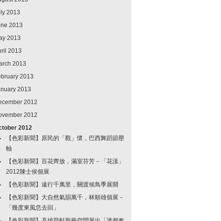
ly 2013
une 2013
ay 2013
ril 2013
arch 2013
ebruary 2013
anuary 2013
ecember 2012
ovember 2012
ctober 2012
【色彩新聞】原民的「觀」懷，巴西舞蹈節壓
軸
【色彩新聞】百花齊放，滿室芬芳－「花漾」
2012陳士侯個展
【色彩新聞】遠行千萬里，關渡候鳥季展開
【色彩新聞】大自然氣韻萬千，林順雄個展－
「幾度東風恁去回」
【色彩新聞】高雄荷軒新藝空間展出「港都奏