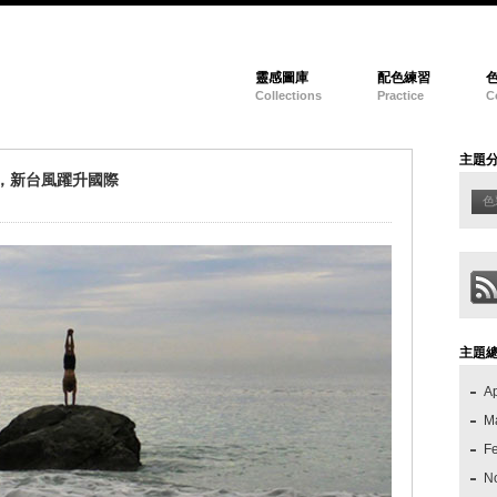
靈感圖庫
配色練習
Collections
Practice
C
主題
跑，新台風躍升國際
色
主題
Ap
M
F
N