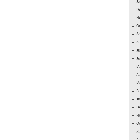
J
D
N
O
S
A
Ju
J
M
Ap
M
F
J
D
N
O
S
A