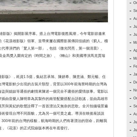
O
S
A
Ju
漾雄影版》揭開影展序幕。搭上台灣電影復甦風潮，今年電影節邀來
J
的《花漾雄影版》領軍、並帶來屢在國際影展傳回佳績的《窮人。榴
M
生代導演們的「驚人第一部」，包括《微光閃亮，第一個清晨》、
Ap
以及金馬獎入圍肯定的《時間之旅》、《轉山》和美國導演馬克賈瑞
M
F
J
影版》，耗資1.5億，集結言承旭、陳妍希、陳意涵、鄭元暢、任
D
灣電影鮮少出現的古裝片類型，背景以300年前海禁時期的台灣為
N
海盜與娼妓等通俗的劇情來陳述一個完全不庸俗的愛情故事。電影以
O
穿插由音樂人陳明章為其製作的南管配樂搭配台語歌謠，並由高雄市
萬芳與黃妃的歌聲詮釋了一首首漂泊又無奈的悲歌。全片拍攝場景遍
S
藝術發現台灣不同面貌，尤為另一個可貴之處。導演在映後座談說
A
300年前的台灣的樣貌，航海時期的人們有著漂泊的宿命，距離我
Ju
處，《花漾》的正式院線版本將在年底發行。
J