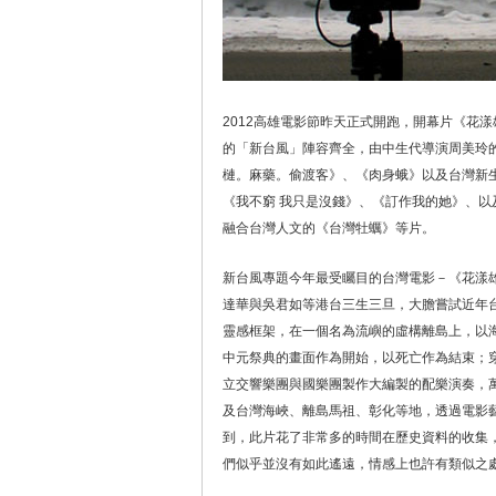
2012高雄電影節昨天正式開跑，開幕片《花
的「新台風」陣容齊全，由中生代導演周美玲
槤。麻藥。偷渡客》、《肉身蛾》以及台灣新
《我不窮 我只是沒錢》、《訂作我的她》、
融合台灣人文的《台灣牡蠣》等片。
新台風專題今年最受矚目的台灣電影－《花漾雄
達華與吳君如等港台三生三旦，大膽嘗試近年台
靈感框架，在一個名為流嶼的虛構離島上，以
中元祭典的畫面作為開始，以死亡作為結束；
立交響樂團與國樂團製作大編製的配樂演奏，
及台灣海峽、離島馬祖、彰化等地，透過電影
到，此片花了非常多的時間在歷史資料的收集，
們似乎並沒有如此遙遠，情感上也許有類似之