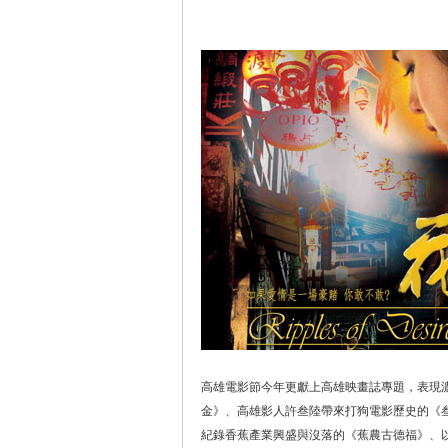
高雄電影節今年更獻上高雄映畫誌專題，表現
金》、高雄影人許叁陸帶來打狗電影歷史的《
紀錄香蕉產業興盛與沒落的《蕉農古德福》、