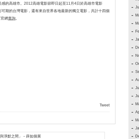
感的高雄市。2012高雄電影節即日起至11月4日於高雄市電影
J
彩可期的台灣電影，還有來自世界各地最新的獨立電影，共計十四個
M
至官網
查詢
。
M
F
J
D
N
O
S
A
Ju
J
M
Tweet
Ap
M
J
與淨默之間」－薛如個展
D