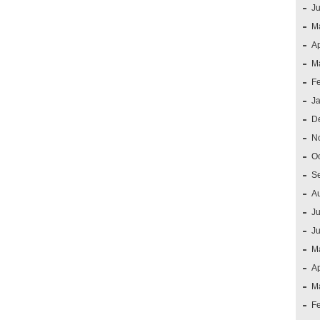
J
M
Ap
M
F
J
D
N
O
S
A
Ju
J
M
Ap
M
F