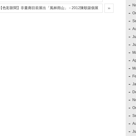
N
【色彩新聞】非畫廊目前展出「風林雨山」－2012陳順築個展
O
S
A
Ju
J
M
Ap
M
F
J
D
N
O
S
A
Ju