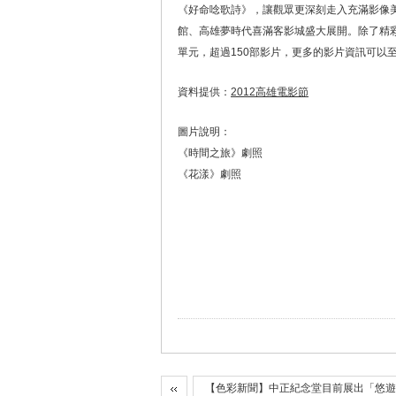
《好命唸歌詩》，讓觀眾更深刻走入充滿影像美
館、高雄夢時代喜滿客影城盛大展開。除了精
單元，超過150部影片，更多的影片資訊可以
資料提供：
2012高雄電影節
圖片說明：
《時間之旅》劇照
《花漾》劇照
【色彩新聞】中正紀念堂目前展出「悠遊