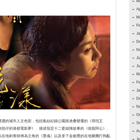
M
Ap
M
F
J
D
N
Ju
J
M
F
J
D
N
O
濃濃的城市人文色彩，包括集結紀錄公園路滄桑變遷的《尋找五
S
叁陸仔的港都電影夢》、描述茄萣十二婆姐陣故事的《假面阿公》、
A
以在地刺青師傅為主角的《墨魂》以及拿下金曲獎的在地樂團打狗亂
Ju