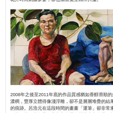
2008年之後至2011年底的作品質感猶如香醇滑順
濃稠，豐厚立體得像淺浮雕，卻不是層層堆疊的結
的痕跡。呂浩元在這段時間的畫畫「運筆」卻非常