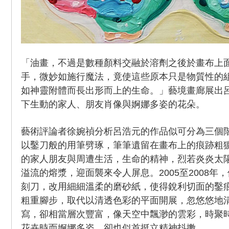
「油畫，不過是數種顏料交融於溶劑之後於畫布上
手，微妙如施行魔法，竟使這些原本只是物質性的
如神靈附體而長出形而上的生命。」藝境畫廊展出
下生動的家人、朋友肖像與婀娜多姿的花朵。
藝術評論者徐婉禎分析呂浩元的作品似可分為三個階段，
以鑿刀般的用筆劈琢，筆筆遺留在畫布上的痕跡粗
的家人朋友與周遭生活，生命的精神，烈若炎炎太
溢流的熔漿，迎面襲來令人屏息。2005至2008年
刻刀，改用細細溫柔的磨砂紙，使得銳利切面的鑿
粗重腳步，取代以清透色彩的平面開展，忽悠悠地
寫，卻相當層次豐富，像天空中飄渺的雲彩，時聚
花卉時而婀娜多姿，卻也似首挺立精神抖擻。