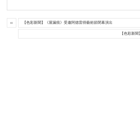
【色彩新聞】《屋漏痕》受邀阿德雷得藝術節閉幕演出
【色彩新聞