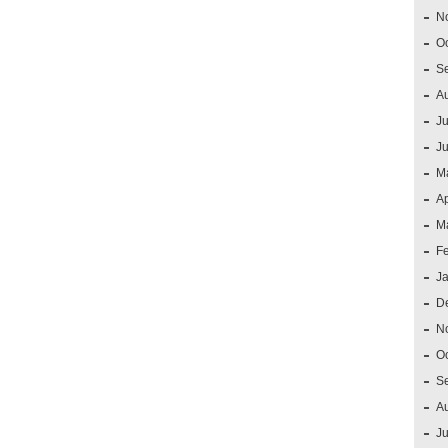
N
O
S
A
Ju
J
M
Ap
M
F
J
D
N
O
S
A
Ju