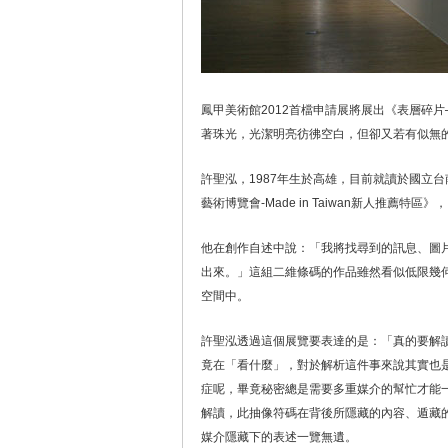
鳳甲美術館2012首檔申請展將展出《表層碎片
著珠光，光潔明亮彷彿空白，但卻又若有似無
許聖泓，1987年生於高雄，目前就讀於國立台
藝術博覽會-Made in Taiwan新人推薦特
他在創作自述中說：「我將找尋到的訊息、圖片
出來。」這組二維條碼的作品雖然看似低限幾
空間中。
許聖泓透過這個展覽要表達的是：「真的要解
竟在「看什麼」，對於解析這件事來說其實也
症呢，畢竟秘密總是需要多重媒介的幫忙才能
解讀，此抽像符碼在背後所隱藏的內容、遁藏
媒介隱藏下的表述一覽無遺。