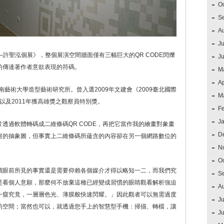
O
S
A
Ju
─許聖泓個展》，整個展演空間牆面僅有三幅巨大的QR CODE閃爍
J
的傳達著作者意欲表現的符碼。
M
Ap
南藝術大學造型藝術研究所。曾入選2009年文建會《2009臺北國際
M
區》，以及2011年獲高雄獎之觀察員特別獎。
F
J
透過軟體轉碼成二維條碼QR CODE，再把它當作我的繪畫對象畫
D
何的抽象圖，但事實上二維條碼所蘊含的內容卻在另一個網路數位的
N
O
讀眼前所見的事實還是需要仰賴各個媒介才得以略知一二，而我們究
S
是看個人意願，那麼何不放棄這種已經變成習慣的眼睛觀看解析強迫
A
一窺究竟，一層層色光、薄膜般快速閃耀。」因此觀者可以無需過度
Ju
的空間；當然也可以，就透過您手上的智慧型手機：掃描、轉檔，讓
J