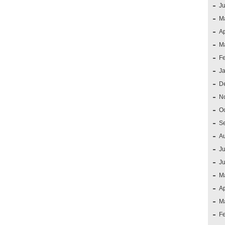
J
M
Ap
M
F
J
D
N
O
S
A
Ju
J
M
Ap
M
F