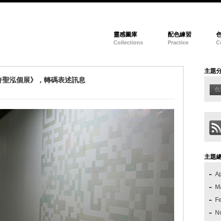
靈感圖庫
配色練習
Collections
Practice
C
主題
許聖泓個展》，轉碼表述訊息
色
主題
Ap
M
F
N