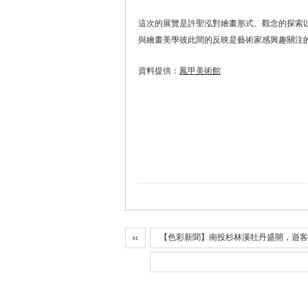
這次的展覽是許聖泓對繪畫形式、觀念的探索
與繪畫美學彼此間的反映是藝術家感興趣關注的
資料提供：
鳳甲美術館
【色彩新聞】南投杉林溪牡丹盛開，遊客