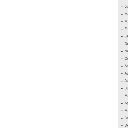
J
M
M
F
J
D
N
O
S
A
Ju
J
M
Ap
M
J
D