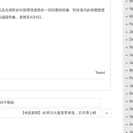
M
Ap
以及自身對於外部環境感受的一些回應與想像。對於當代的視覺態度
M
議題對象。展覽至4月8日。
F
J
D
N
Ju
J
M
Tweet
F
J
D
N
目不暇給
O
【色彩新聞】全球10大最美單車道，日月潭上榜
S
A
Ju