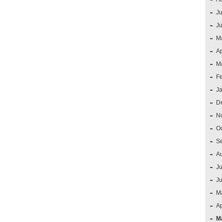
Ju
J
M
Ap
M
F
J
D
N
O
S
A
Ju
J
M
Ap
M