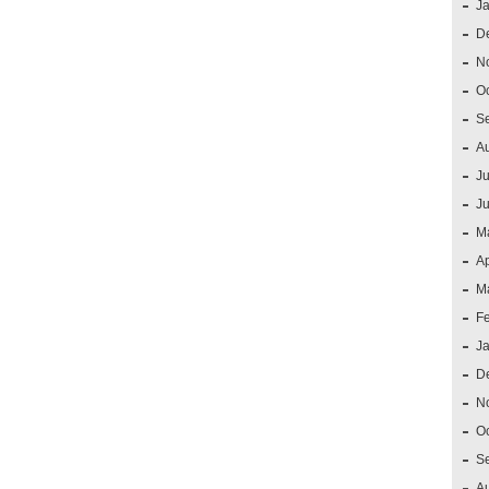
J
D
N
O
S
A
Ju
J
M
Ap
M
F
J
D
N
O
S
A