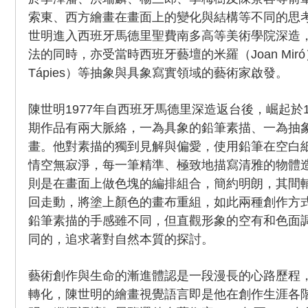
索東、西方繪畫在畫面上的變化與結構等不同的思
世明進入西班牙馬德里聖費南多高等美術學院深造
法的同時，亦受當時西班牙藝壇的米羅（Joan Mir
Tápies）等抽象與具象寫實領域的藝術家啟發。
陳世明1977年自西班牙馬德里深造返台後，崛起於1
期作品有兩大脈絡，一為具象的鉛筆素描、一為抽
畫。他對素描的獨到見解與偏愛，使用鉛筆在空白
情空無寂淨，每一筆精準、極致地描寫清雅的物體
則是在畫面上做色塊的編排組合，簡約明朗，其間
回走動，將塗上顏色的畫布重組，如此兩種創作方
鉛筆素描的手感雖不同，但直觀形象的空有和色面
同的，追求著對自然本質的探討。
藝術創作與生命的漸進體認是一段漫長的心路歷程
轉化，陳世明的繪畫視覺語言即是他在創作生涯各