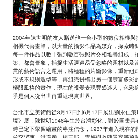
2004年陳世明的友人贈送他一台小型的數位相機
相機代替畫筆，以大量的攝影作品為媒介，探索時
每一件作品以數十張到數百張照片交相堆疊組成，
築、都會景象，捕捉生活週遭易受忽略的題材以及
貫的藝術語言之運用，將種種的片斷影像，重新組
形或不規則造型等，再組織拼構出另一個豐富多彩
極限風格的畫作，現在的視覺表現豐盛迷人，色彩
乎是個人從出世再重返現實世界。
台北市立美術館從3月17日到6月17日展出劉永仁
境》展，陳世明1948年生於台灣彰化，對於圖畫
時已定下學習繪畫的專注信念，1967年進入現在
於李澤藩、洪瑞麟、楊三郎、李梅樹及陳景容等前