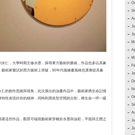
O
S
A
Ju
J
M
Ap
M
劉永仁，大學時期主修水墨，探尋東方藝術的脈絡，作品也多以具象
F
，藝術家嘗試於西方媒材上突破，90年代後繪畫風格也逐漸從具象
J
D
N
永仁的創作思維與視角，此次展出的油畫作品中，藝術家將生命記憶
O
材特性表現封存的精神，同時利用造型空間的分割，將生命一呼一吸
S
A
循著這些作品，觀眾可端視藝術家穿梭於水墨與油彩，平面與立體之
Ju
J