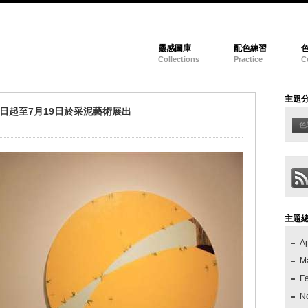
靈感圖庫
配色練習
Collections
Practice
C
主題
日起至7月19日於采泥藝術展出
色
主題
Ap
M
F
N