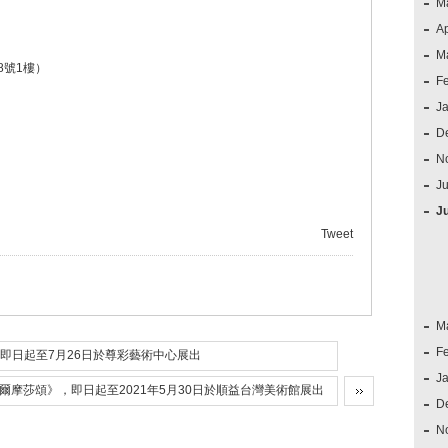
M
Ap
M
8號1樓）
F
J
D
N
Ju
J
Tweet
M
F
即日起至7月26日於尊彩藝術中心展出
J
摩莎頌》，即日起至2021年5月30日於順益台灣美術館展出
D
N