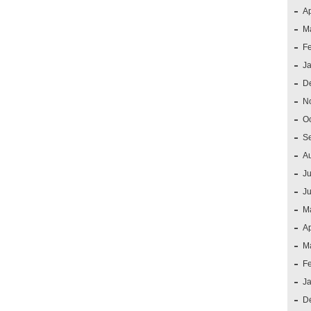
Ap
M
F
J
D
N
O
S
A
Ju
J
M
Ap
M
F
J
D