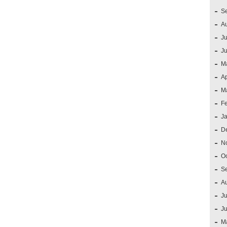
S
A
Ju
J
M
Ap
M
F
J
D
N
O
S
A
Ju
J
M