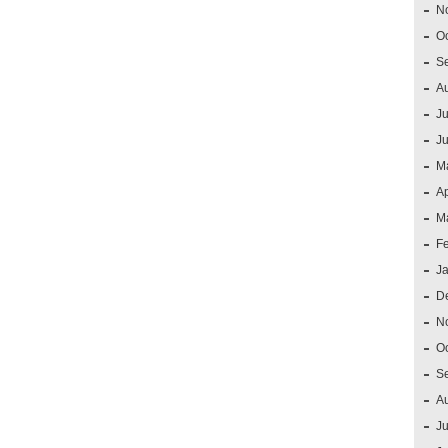
N
O
S
A
Ju
J
M
Ap
M
F
J
D
N
O
S
A
Ju