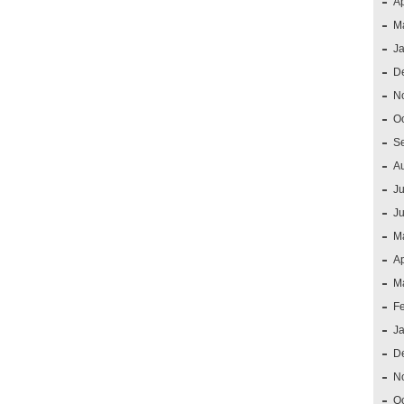
Ap
M
J
D
N
O
S
A
Ju
J
M
Ap
M
F
J
D
N
O