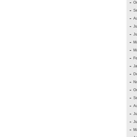
O
S
A
Ju
J
M
M
F
J
D
N
O
S
A
Ju
J
M