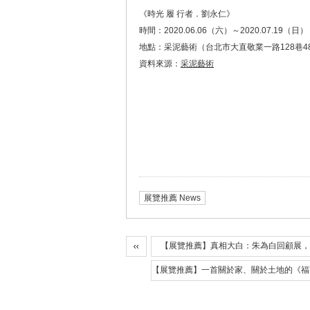
《時光 履 行者．劉永仁》
時間：2020.06.06（六）～2020.07.19（日）
地點：采泥藝術（台北市大直敬業一路128巷4
資料來源：
采泥藝術
展覽推薦 News
【展覽推薦】真相大白：朱為白回顧展，
【展覽推薦】一首關於家、關於土地的《福爾