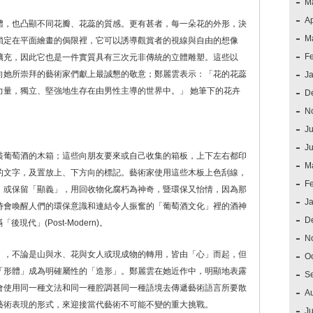
M
Ap
體，也凸顯不同花瓣、花蕊的質感。更有甚者，每一朵花的外形，決
M
鎖定在平面繪畫的侷限裡，它可以誘導觀賞者的視線與自由的想像
F
擴充，因此它也是一件實質具有三次元非傳統的立體雕塑。這些以
向她所崇拜的藝術家們獻上最誠懇的敬意；鄭麗雲表示：「花的花蕊
J
力量，獨立、堅強地生存在由男性主導的世界中。」 她筆下的花卉
D
。
N
Ju
J
裝葡萄酒的木箱；這些向朋友要來或自己收集的箱板，上下左右都印
M
的文字，及置放上、下方向的標記。藝術家使用這些木板上色刮線，
F
」或保留「顯義」，用回收物化腐朽為神奇，暨環保又怡情，因為那
J
時會喚醒人們的環保意識和連結令人振奮的「葡萄酒文化」裡的酒神
D
後現代」(Post-Modern)。
N
」，不論是山與水、花與女人或現成物的轉用，皆由「心」而起，但
O
「形體」成為明確屬性的「造形」。鄭麗雲在她近作中，明顯地表露
S
會使用同一種文法和同一種腔調甚同一種語境去傳遞藝術語言所要散
A
藝術表現的形式，來迎接當代藝術不可能不變的重大挑戰。
Ju