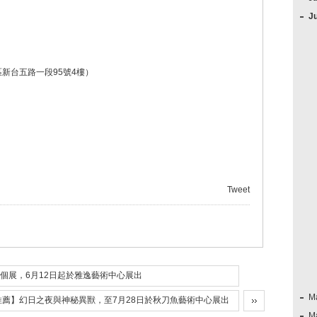
J
新台五路一段95號4樓）
Tweet
個展，6月12日起於雅逸藝術中心展出
M
推薦】幻日之夜與神秘異獸，至7月28日於秋刀魚藝術中心展出
M