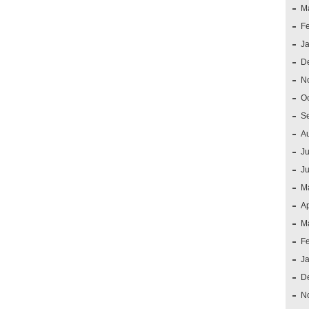
M
F
J
D
N
O
S
A
Ju
J
M
Ap
M
F
J
D
N