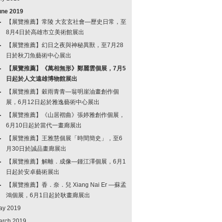
une 2019
【展覽推薦】常陵 大玄玄社會—歷史日常，至
8月4日於高雄市立美術館展出
【展覽推薦】幻日之夜與神秘異獸，至7月28
日於秋刀魚藝術中心展出
【展覽推薦】《萬相無形》鄭麗雲個展，7月5
日起於人文遠雄博物館展出
【展覽推薦】穀雨青青—翁明崖油畫創作個
展，6月12日起於雅逸藝術中心展出
【展覽推薦】《山居褶曲》張婷雅創作個展，
6月10日起於當代一畫廊展出
【展覽推薦】王雅慧個展「時間簡史」，至6
月30日於誠品畫廊展出
【展覽推薦】解離．成像—鍾江澤個展，6月1
日起於安卓藝術展出
【展覽推薦】香．奈．兒 Xiang Nai Er —蘇孟
鴻個展，6月1日起於耿畫廊展出
ay 2019
arch 2019