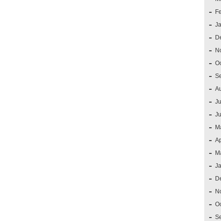
F
J
D
N
O
S
A
Ju
J
M
Ap
M
J
D
N
O
S