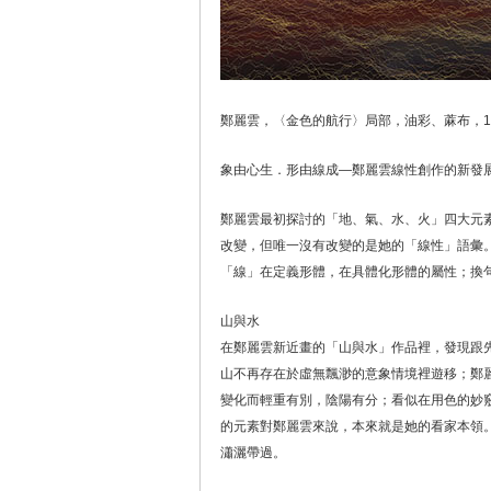
鄭麗雲，〈金色的航行〉局部，油彩、蔴布，140×
象由心生．形由線成—鄭麗雲線性創作的新發展
鄭麗雲最初探討的「地、氣、水、火」四大元
改變，但唯一沒有改變的是她的「線性」語彙
「線」在定義形體，在具體化形體的屬性；換
山與水
在鄭麗雲新近畫的「山與水」作品裡，發現跟
山不再存在於虛無飄渺的意象情境裡遊移；鄭
變化而輕重有別，陰陽有分；看似在用色的妙
的元素對鄭麗雲來說，本來就是她的看家本領
瀟灑帶過。