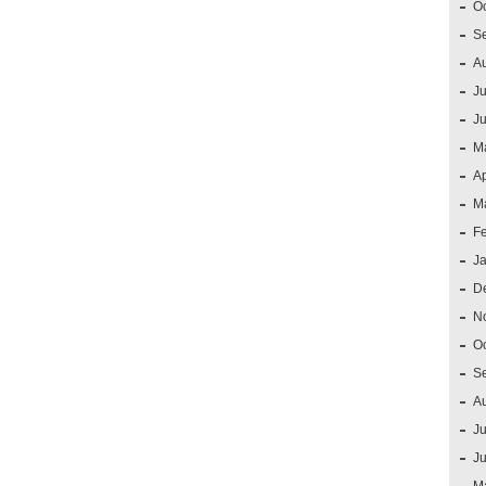
O
S
A
Ju
J
M
Ap
M
F
J
D
N
O
S
A
Ju
J