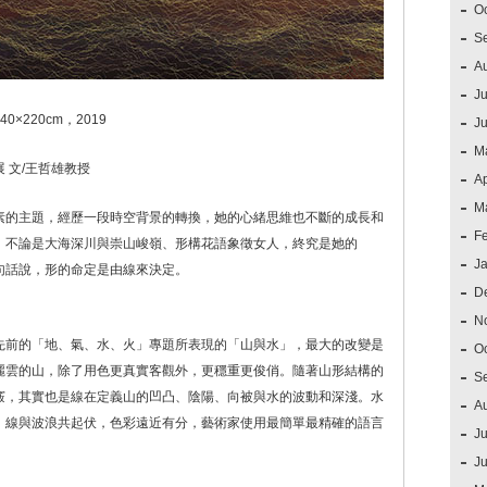
O
S
A
Ju
220cm，2019
J
M
 文/王哲雄教授
Ap
M
素的主題，經歷一段時空背景的轉換，她的心緒思維也不斷的成長和
F
。不論是大海深川與崇山峻嶺、形構花語象徵女人，終究是她的
J
句話說，形的命定是由線來決定。
D
N
先前的「地、氣、水、火」專題所表現的「山與水」，最大的改變是
O
麗雲的山，除了用色更真實客觀外，更穩重更俊俏。隨著山形結構的
S
竅，其實也是線在定義山的凹凸、陰陽、向被與水的波動和深淺。水
A
。線與波浪共起伏，色彩遠近有分，藝術家使用最簡單最精確的語言
Ju
J