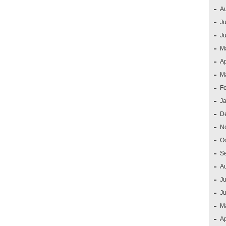
A
Ju
J
M
Ap
M
F
J
D
N
O
S
A
Ju
J
M
Ap