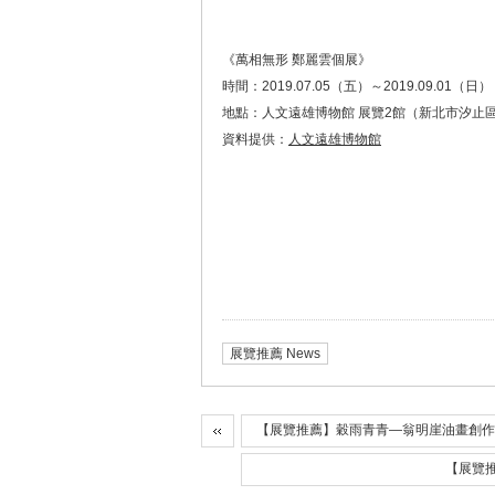
《萬相無形 鄭麗雲個展》
時間：2019.07.05（五）～2019.09.01（日）
地點：人文遠雄博物館 展覽2館（新北市汐止區
資料提供：
人文遠雄博物館
展覽推薦 News
【展覽推薦】穀雨青青—翁明崖油畫創作
【展覽