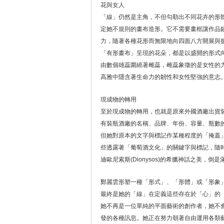
花與女人
「線」仍然是主角，不但勾勒出不同花卉的形
定她不規則的畫布造形。它不需要畫框讓作品
力，隨著各種花形而無限地向四面八方開展與
「有形畫布」呈現的花朵，都是以盛開的形式
由數個雄蕊圍繞著雌蕊，雌蕊象徵的是女性的
高雅中隱含著生命力的韌性和女性堅強的意志
現成物的轉用
至於現成物的轉用，也就是原來外國酒廠出貨
有裝瓶酒廠的名稱、品牌、年份、容量、瓶數
但她對原本的文字與標記作某種程度的「掩蓋
些透露著「葡萄酒文化」的關鍵字與標記，隨
迪歐尼索斯(Dionysos)的希臘神話之美，倒是滿「
鄭麗雲形塑一種「形式」、「形體」或「形象
最終是她的「線」在定義這些存在於「心」的
她不再是一位單純的平面藝術的創作者，她不
發的各種訊息。她正在努力朝著自由運用各類