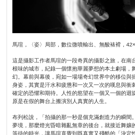
馬瑄，〈姿〉局部，數位微噴輸出、無酸裱褙，42×59.
這是攝影工作者馬瑄的一段奇異的攝影之旅，在南
根味的城市，紀錄一個懷抱華麗夢想的本土劇場，
幻。幕前與幕後，宛如一場場奇幻世界中的移位與
身姿，其實是汗水和疲憊和一次又一次的嘆息與衝
確定的恐懼和期待。人性的慾望在一個又一個的迴
原是在假的舞台上搬演別人真實的人生。
布列松說，「拍攝的那一秒是個充滿創造力的瞬間
夢境，那麼燈光昏暗雜亂無章的後台，就接近舞孃
等待的時光，讓馬瑄直覺到既真實又殘酷的「決定