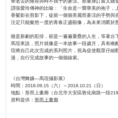
華老去的倦容與時不我予的蒼涼。那量身訂製又鑲
謂張愛玲傳神的比喻：「生命是一襲華美的袍子，
香鬢影在剪影下，徒留一個個美麗而蒼涼的手勢與
注定只能粲然一度的青春正盛顯像，為未來消匿於
雖是新劇的彩排，卻是一遍遍重疊的人生，等著台
馬瑄來說，照片就像是一本故事一段歲月，具有喚
瑄將自己此次完成的系列照片，視為促使觀眾仔細
漫，自行完成故事的一個個線索。
《台灣舞孃—馬瑄攝影展》
時間：2018.09.15（六）～2018.10.21（日）
地點：形而上畫廊（台北市大安區敦化南路一段219
資料提供：
形而上畫廊