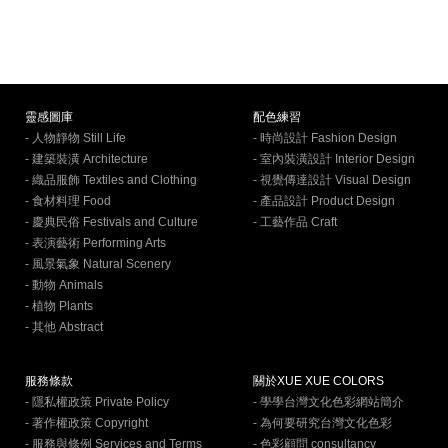
靈感圖庫
配色練習
- 人物靜物 Still Life
- 時尚設計 Fashion Design
- 建築裝潢 Architecture
- 室內裝潢設計 Interior Design
- 織品服飾 Textiles and Clothing
- 視覺傳達設計 Visual Design
- 食材料理 Food
- 產品設計 Product Design
- 慶典民俗 Festivals and Culture
- 工藝作品 Craft
- 表演藝術 Performing Arts
- 風景氣象 Natural Scenery
- 動物 Animals
- 植物 Plants
- 其他 Abstract
服務條款
關於XUE XUE COLORS
- 隱私權政策 Private Policy
- 學學台灣文化色彩網站簡介
- 著作權政策 Copyright
- 為何要研究台灣文化色彩
- 服務與條例 Services and Terms
- 色彩顧問 consultancy