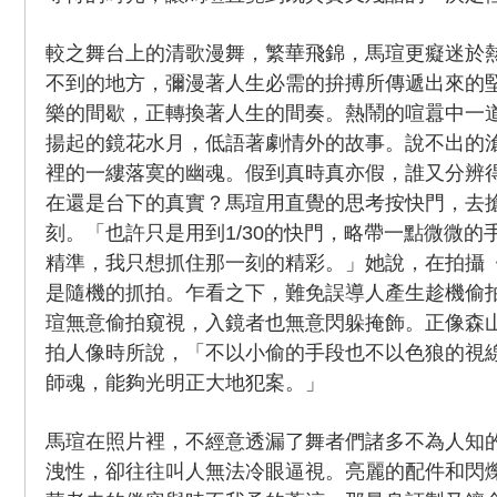
較之舞台上的清歌漫舞，繁華飛錦，馬瑄更癡迷於
不到的地方，彌漫著人生必需的拚搏所傳遞出來的
樂的間歇，正轉換著人生的間奏。熱鬧的喧囂中一
揚起的鏡花水月，低語著劇情外的故事。說不出的
裡的一縷落寞的幽魂。假到真時真亦假，誰又分辨
在還是台下的真實？馬瑄用直覺的思考按快門，去
刻。「也許只是用到1/30的快門，略帶一點微微的
精準，我只想抓住那一刻的精彩。」她說，在拍攝
是隨機的抓拍。乍看之下，難免誤導人產生趁機偷
瑄無意偷拍窺視，入鏡者也無意閃躲掩飾。正像森
拍人像時所說，「不以小偷的手段也不以色狼的視
師魂，能夠光明正大地犯案。」
馬瑄在照片裡，不經意透漏了舞者們諸多不為人知
洩性，卻往往叫人無法冷眼逼視。亮麗的配件和閃