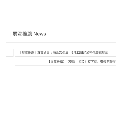
展覽推薦 News
【展覽推薦】真實邊界：賴岳宏個展，9月22日起於朝代畫廊展出
【展覽推薦】《樂園．遊蹤》蔡宜儒、鄭慎尹聯展