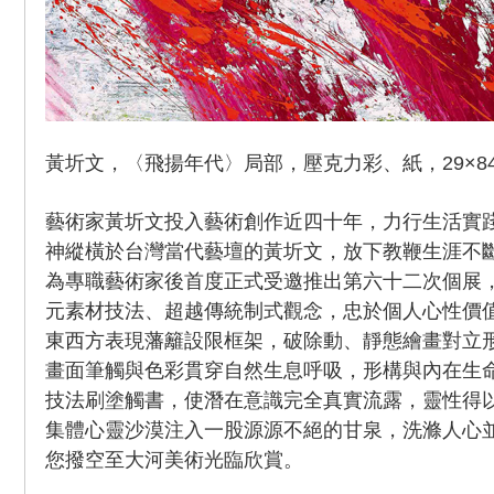
黃圻文，〈飛揚年代〉局部，壓克力彩、紙，29×84c
藝術家黃圻文投入藝術創作近四十年，力行生活實
神縱橫於台灣當代藝壇的黃圻文，放下教鞭生涯不
為專職藝術家後首度正式受邀推出第六十二次個展
元素材技法、超越傳統制式觀念，忠於個人心性價
東西方表現藩籬設限框架，破除動、靜態繪畫對立
畫面筆觸與色彩貫穿自然生息呼吸，形構與內在生
技法刷塗觸書，使潛在意識完全真實流露，靈性得
集體心靈沙漠注入一股源源不絕的甘泉，洗滌人心
您撥空至大河美術光臨欣賞。