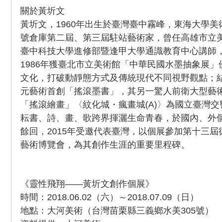
關於黃圻文
黃圻文，1960年出生於臺灣臺中霧峰，東海大學
號倉庫第二屆、第三屆駐站藝術家，曾任高雄市立
臺中科技大學進修部暨逢甲大學通識教育中心講師
1986年獲臺北市立美術館「中華民國水墨抽象展
文化，打破動靜態方式及傳統現代不同視野觀點；
元藝術首創「搖滾墨書」，其另一驚人前衛大型藝
「搖滾繪畫」〈紋化城・瘋畫城(A)〉為國立臺灣
耘書、詩、畫、歌跨界揮灑生命青春，於國內、外
餘回，2015年受邀代表臺灣，以個展參加第十三屆德國
藝術博覽會，為其創作生涯的重要里程碑。
《靈性飛翔——黃圻文創作個展》
時間：2018.06.02（六）～2018.07.09（日）
地點：大河美術（台灣苗栗縣三義鄉水美305號）