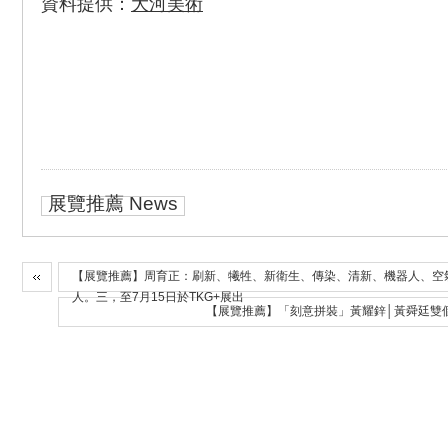
資料提供：
大河美術
展覽推薦 News
【展覽推薦】周育正：刷新、犧牲、新衛生、傳染、清新、機器人、空
人。三，至7月15日於TKG+展出
【展覽推薦】「刻意拼裝」黃耀鋅│黃舜廷雙