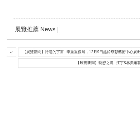
展覽推薦 News
【展覽新聞】詩意的宇宙─李重重個展，12月9日起於尊彩藝術中心展
【展覽新聞】藝想之境─江宇&林美蕙聯