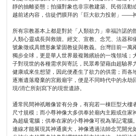
靜的抽離姿態；拍攝對象也非宗教建築、民俗活動
越前述內容，信徒們膜拜的「巨大欲力投射」——
所有宗教基本上都是對於「人類欲力」幸福許諾的
人類心靈成長與救贖。經文、宣教、念咒、法器和
號象徵或具體形象鞏固教徒與教義。台灣目前一萬
獨步全球，更是華人世界最複雜繽紛的一塊領域；
子對現世的各種需求與寄託，民眾希望藉由超驗界
健康或來生想望，因此便產生了欲力的供需；而各
逐漸遺落廢棄的宮殿廟宇，便是不同時代中的永劫
現/消亡所刻寫下的現世遺跡。
通常民間神祇雕像皆有分身，有宛若一棟巨型大樓
尺寸規模；而小尊神像大多供奉於廟內主殿或住家
為超級電腦；供奉在家的小尊神像可視為筆記電腦
連線才能展現其神通廣大，神像透過法師念咒開光