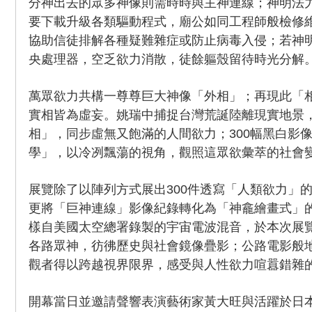
分神出去的眾多神像則需時時與主神連線；神明法
要下載升級各類驅動程式，廟公如同工程師般檢修
協助信徒排解各種疑難雜症或防止病毒入侵；若神
央處理器，空乏欲力消散，徒餘軀殼留待時光分解
萬眾欲力共構一尊尊巨大神像「外相」；再現此「
實相皆為虛妄。姚瑞中捕捉台灣荒誕陸離現實地景
相」，同步虛無又飽滿的人間欲力；300幅黑白影
學」，以冷冽飄蕩的視角，觀照這眾欲彙萃的社會
展覽除了以陣列方式展出300件透寫「人類欲力」
更將「巨神連線」影像紀錄轉化為「神龕繪畫式」
樣自美國太空總署錄製的宇宙電波混音，於本次展
各路眾神，彷彿歷史與社會鏡像疊影；公路電影般
觀者得以跨越視界限界，感受與人性欲力喧囂錯雜
開幕當日並邀請聲響表演藝術家黃大旺與活躍於日