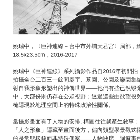
姚瑞中，〈巨神連線－台中市外埔天君宮〉局部，
18.5x23.5cm，2016-2017
姚瑞中《巨神連線》系列攝影作品自2016年初開
拍攝全台二百三十餘間廟宇、墓園、公園及樂園集
射自我形象形塑出的神偶世界——祂們有些已然毀
中，大部份則仍存在公眾視野；透過這些由欲望投
梳隱現於地理空間上的特殊政治性關係。
當攝影畫面有了人物的安排, 構圖往往就產生敘事
「人之形象」隱藏至畫面後方，偏向類型學景觀式
的是常態樣貌而非特殊個案——人物缺席、迴避事