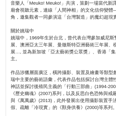
音樂人「Meuko! Meuko!」共演，策劃一場當
廟會視聽元素，連線「人間神相」的文化信仰變體
角，邀集觀者一同參演這「台灣製造」的魔幻超現
關於姚瑞中
姚瑞中，1969年生於台北，曾代表台灣參加威尼
展、澳洲亞太三年展、曼徹斯特亞洲藝術三年展、
展…, 並為新加坡「亞太藝術獎公眾獎」、香港「
主。
作品涉獵層面廣泛，橫跨攝影、裝置及繪畫等類型
瑞中主要的藝術語彙，代表作品包括探討台灣主體
神話並探討後殖民主義的「行動三部曲」(1994-200
《歷史幽魂》(2007)系列，以及反思白色恐怖與戒嚴
與《萬萬歲》(2013)，此外發展出使用攝影裝置
假、疏離「冷現實」的《獸身供養》(2000)等系列