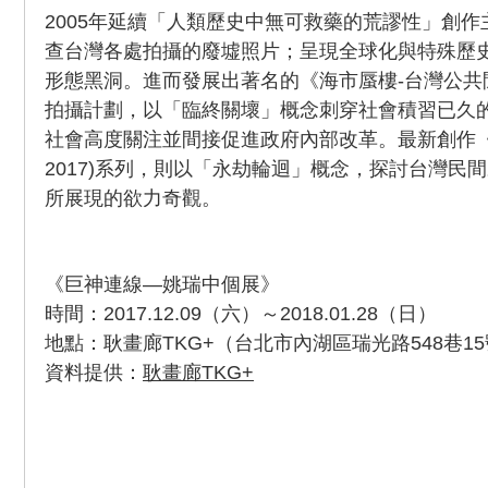
2005年延續「人類歷史中無可救藥的荒謬性」創
查台灣各處拍攝的廢墟照片；呈現全球化與特殊歷
形態黑洞。進而發展出著名的《海市蜃樓-台灣公共閒置設
拍攝計劃，以「臨終關壞」概念刺穿社會積習已久
社會高度關注並間接促進政府內部改革。最新創作《巨
2017)系列，則以「永劫輪迴」概念，探討台灣民
所展現的欲力奇觀。
《巨神連線—姚瑞中個展》
時間：2017.12.09（六）～2018.01.28（日）
地點：耿畫廊TKG+（台北市內湖區瑞光路548巷15
資料提供：
耿畫廊TKG+