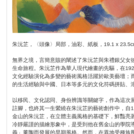
朱沅芷，〈頭像〉局部，油彩、紙板，19.1 x 23.5c
無界之境，言簡意賅的闡述了朱沅芷與朱禮銀父女
生命旅程。朱沅芷作為華人現代繪畫的先驅，在19
文化經驗演化為多變的藝術風格活躍於歐美藝壇；
的生活經驗與中國、日本等多元的文化符碼拼貼、
以移民、文化認同、身份辨識等關鍵字，作為這次
註腳，也終其一生縈繞在朱沅芷的藝術創作中，自1
金山的朱沅芷，在立體主義風格的基礎下，鮮豔亮
冷靜嚴謹的描繪形象中，是受到他在舊金山的學院
義」薰陶而發展的早期風格。然而，在異地受種族