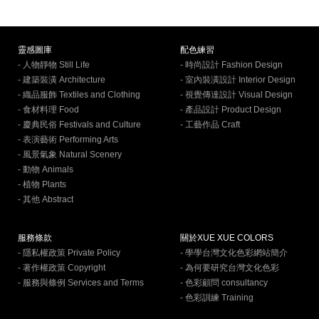
靈感圖庫
配色練習
- 人物靜物 Still Life
- 時尚設計 Fashion Design
- 建築裝潢 Architecture
- 室內裝潢設計 Interior Design
- 織品服飾 Textiles and Clothing
- 視覺傳達設計 Visual Design
- 食材料理 Food
- 產品設計 Product Design
- 慶典民俗 Festivals and Culture
- 工藝作品 Craft
- 表演藝術 Performing Arts
- 風景氣象 Natural Scenery
- 動物 Animals
- 植物 Plants
- 其他 Abstract
服務條款
關於XUE XUE COLORS
- 隱私權政策 Private Policy
- 學學台灣文化色彩網站簡介
- 著作權政策 Copyright
- 為何要研究台灣文化色彩
- 服務與條例 Services and Terms
- 色彩顧問 consultancy
- 色彩訓練 Training