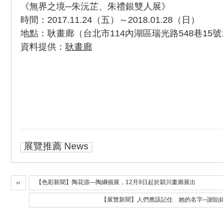
《無界之境─朱沅芷、朱禮銀雙人展》
時間：2017.11.24（五）～2018.01.28（日）
地點：耿畫廊（台北市114內湖區瑞光路548巷15號
資料提供：
耿畫廊
展覽推薦 News
【色彩新聞】陶花源—陶綱個展，12月9日起於穎川畫廊展出
【展覽新聞】人們應該記住 她的名字─謝貽娟