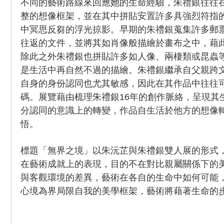
不同的藝術路線來回應她的生命經驗，朱禮銀往往
整的想像框架，並在其中拼貼安置許多具強烈符指
中冥思反芻的浮光掠影。早期的朱禮銀蒐集許多郵
往返的文件，並將其如肖像般描繪於畫布之中，藉
除此之外朱禮銀也拼貼許多如人像、兩棲類或昆蟲
是生活中再自然不過的描繪。朱禮銀繼承自父親跨
自身的身份認同也尤其敏感，因此在其作品中往往
碼。展覽藉由梳理朱禮銀16年的創作脈絡，呈現其
分認同的意識上的轉變，作品自生活於他方的想像
悟。
標題「無界之境」以朱沅芷與朱禮銀雙人展的形式
在藝術成就上的表現，目的不在對比親屬關係下的
與客觀環境的差異，藝術在各自的生命中如何可能
心境為界局限自我的美學框架，藝術將藉著生命的