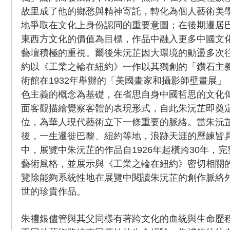
故里成了他的鄉愁與精神寄託，轉化為個人藝術美
地爭取在文化上身份認同的重要意圖；在後期遷居
東西方文化的價值為目標，作品中融入更多中國文
藝壇積極的重視。爾後朱沅芷因大環境的動盪多次
約以《工業之輪在紐約》一作以其獨創的「鑽石主
術館在1932年舉辦的「美國畫家和攝影師壁畫展
色主義的概念為基礎，在省思自身中國哲思的文化
面客觀描繪覺察客體的表現形式，自此朱沅芷即奠
位，為華人現代藝術立下一條重要的脈絡。當朱沅
後，一生遷徙巴黎、紐約等地，浪跡天涯的歷練皆
中，展覽中朱沅芷的作品自1926年起橫跨30年，
藝術風格，並展示與《工業之輪在紐約》密切相關
覽除能夠系統性地在展覽中閱讀朱沅芷的創作脈絡
世的珍貴作品。
朱禮銀儘管與其父同樣有著跨文化的血統與生命歷