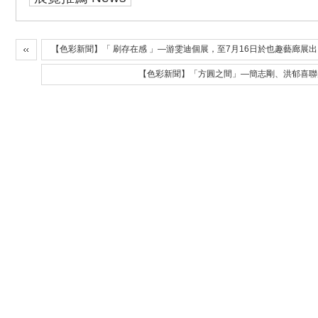
【色彩新聞】「 刷存在感 」—游雯迪個展，至7月16日於也趣藝廊展出
【色彩新聞】「方圓之間」—簡志剛、洪郁喜聯