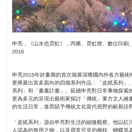
申亮，《山水也霓虹》，丙烯、霓虹燈、數位印刷、紙，
2016
申亮2015年於畫廊的首次個展深獲國內外各方藝
更將展出其多面向的四個系列作品：「皮紙系列」
系列」和「畫書計畫」。延續申亮對日常事物探索
更為多元的呈現出藝術家探討「傳統」東方文人繪
的生活日常，進而賦予傳統文化當代視野的嶄新詮
「皮紙系列」源自申亮對生活的細微觀察。他以紅
人認為的無用之物，以及尋常可見的柳枝、蝴蝶等