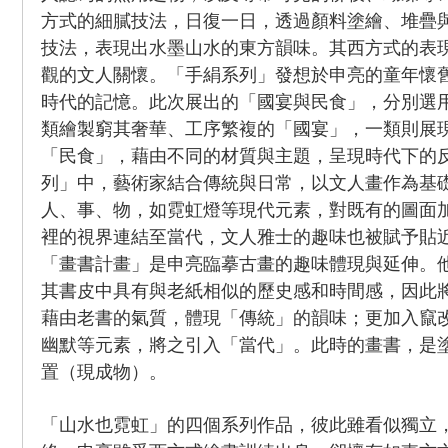
方式的細膩技法，日復一日，透過顏料塗繪、堆疊
技法，表現出水墨山水的東方韻味。其西方式的表
觀的文人關懷。「手絹系列」發想於申亮的童年懷
時代的記憶。此次展出的「國宴與民食」，分別選
類繪製窮其奢華、工序繁複的「國宴」，一類則展
「民食」，藉由不同的材質與主題，呈現時代下的
列」中，藝術家結合傳統與日常，以文人畫作為基
人、事、物，如霓虹燈等現代元素，對既有的圖面
裡的視界連結至當代，文人雅士的趣味也被賦予貼
「畫書計畫」是申亮臨摹古畫的趣味體現與延伸。
其書皮中具有與老紙相似的歷史感和時間感，因此
藉由老書的氣質，體現「傳統」的韻味；更加入竄
幽默等元素，將之引入「當代」。此時的畫書，是
置（現成物）。
「山水也霓虹」的四個系列作品，彼此雖看似獨立