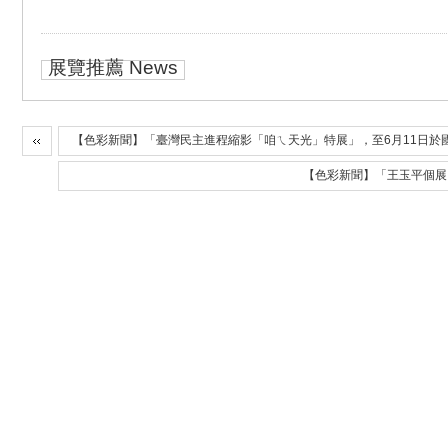
展覽推薦 News
【色彩新聞】「臺灣民主進程縮影「咱ㄟ天光」特展」，至6月11日於
【色彩新聞】「王玉平個展