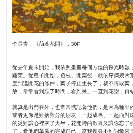
李長青，《茼蒿花開》，30F
從去年夏末開始，我依照畫室每個方位的採光時數
蔬菜。從種子開始，發枝、開葉後，就依序摘幾片
度到達開花的條件，葉子停止生長了，就不再取葉
放，常常看到忘了時間，看到呆。一直到花謝，再
就算是出門在外，也常常惦記著他們，是因為種菜
或者更像是難捨難分的朋友，一起成長、一起面對
的災難讓心裡灰了大半，花開時的歡喜又讓你忘了
了，看他們華麗的完成自己，當我搜尋不到詞彙來