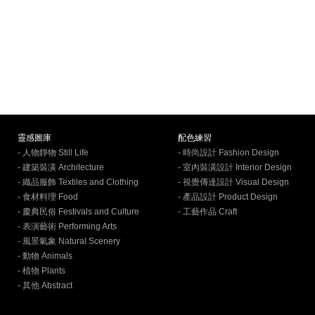
靈感圖庫
配色練習
- 人物靜物 Still Life
- 時尚設計 Fashion Design
- 建築裝潢 Architecture
- 室內裝潢設計 Interior Design
- 織品服飾 Textiles and Clothing
- 視覺傳達設計 Visual Design
- 食材料理 Food
- 產品設計 Product Design
- 慶典民俗 Festivals and Culture
- 工藝作品 Craft
- 表演藝術 Performing Arts
- 風景氣象 Natural Scenery
- 動物 Animals
- 植物 Plants
- 其他 Abstract