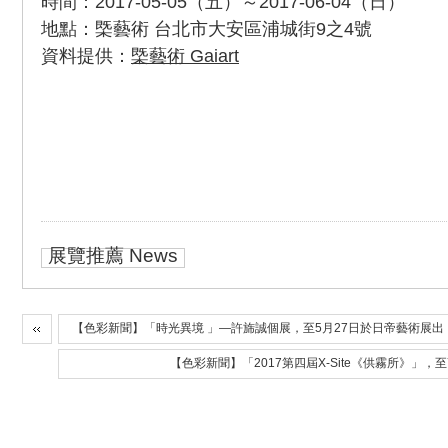
時間：2017-05-05（五）～2017-06-04（日）
地點：㮣藝術 台北市大安區浦城街9之4號
資料提供：
㮣藝術 Gaiart
展覽推薦 News
【色彩新聞】「時光異境 」—許旆誠個展，至5月27日於日帝藝術展出
【色彩新聞】「2017第四屆X-Site《供霧所》」，