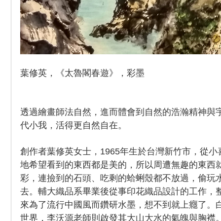
葉修英，《太魯閣春遊》，彩墨
透過繪畫師法自然，進而體會到自然的浩瀚精神與
代小我，活得更自然自在。
創作者葉修英女士，1965年生於台灣新竹市，從
地希望看到的東西都是美的，所以周遭無趣的東西
彩，連撿到的石頭、吃剩的蛤蜊殼都不放過，偷玩
去。輔大織品系畢業後從事印花織品設計的工作，
來為了流行中國風而鑽研水墨，想不到就上癮了。
世界，李沃源老師則啟發其大山大水的氣魄與胸襟