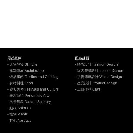
靈感圖庫
配色練習
- 人物靜物 Still Life
- 時尚設計 Fashion Design
- 建築裝潢 Architecture
- 室內裝潢設計 Interior Design
- 織品服飾 Textiles and Clothing
- 視覺傳達設計 Visual Design
- 食材料理 Food
- 產品設計 Product Design
- 慶典民俗 Festivals and Culture
- 工藝作品 Craft
- 表演藝術 Performing Arts
- 風景氣象 Natural Scenery
- 動物 Animals
- 植物 Plants
- 其他 Abstract