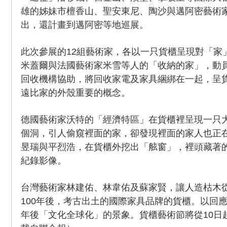
雄的姊妹市檀香山、聖安東尼、陶沙與邁阿密藝術
出，還計畫到邁阿密等地巡展。
此次參展的12組藝術家，各以一只貨櫃呈現對「家
米蓋爾與法國藝術家米雪等人的「收納的家」，動
回收機構協助，將回收家電及家具綑綁在一起，呈
遠比家的外殼重要的概念。
德國藝術家沃特的「經濟特區」在貨櫃裡呈現一只
個洞，引人偷窺裡面的家，卻發現裡面的家人也正
昱瑞與平烈浩，在貨櫃外挖出「舷窗」，裡頭藏著
紀錄影像。
台灣藝術家林建佑、林韋佑及蘇家賢，讓人造枯木
100年後，考古出土的國際家具品牌的貨櫃。以回應
年後「文化全球化」的景象。貨櫃藝術節將從10日