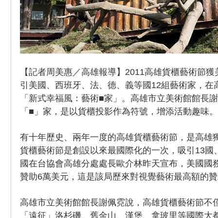
【記者周美惠／高雄報導】2011高雄貨櫃藝術節
引美國、西班牙、法、德、義等國12組藝術家，在
「新式幸福風：藝術■家」。高雄市立美術館館長
「■」家，是以貨櫃投影作為符號，增添活動趣味。
有十年歷史、兩年一度的高雄貨櫃藝術節，是高雄
貨櫃藝術節是創設以來最國際化的一次，吸引13國
國在台協會高雄分處處長歐介林昨天宣布，美國國
贊助6萬美元，這是該局歷來對視覺藝術最高額的贊
高雄市立美術館館長謝佩霓說，高雄貨櫃藝術節不
「遠征」洛杉磯、舊金山、漢堡、拿玻里等國際大