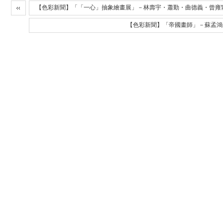
【色彩新聞】「「一心」抽象繪畫展」－林壽宇・蕭勤・曲德義・曾雍甯
【色彩新聞】「帝國畫師」－蘇孟鴻