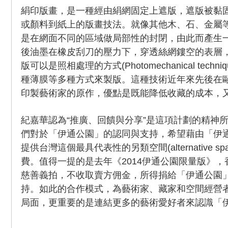
絹印版畫，是一種經由絹網固定上遮版，遮版被黏
或顏料到紙上的版畫技法。就像其他木、石、金屬
是在網面不同的區域做局部性的封閉，由此而產生
後油墨在橡皮刮刀的壓力下，穿透絲網鏤空的表層
版可以是照相處理的方式(Photomechanical tech
種薄膜等多種方式來製版。這種技術近年來先後在
印製藝術家的原作，優點是既能降低收藏的成本，
紀嘉華認為“推廣、回饋與分享”是這項計劃的精神
們對於「伊通公園」的認同與支持，希望藉由「伊
提供台灣這個最具代表性的另類空間(alternative s
費。值得一提的是去年《2014伊通公園限量版》
慈善義拍，不收取賣方佣金，所得捐給「伊通公園
持。如此的合作模式，為藝術家、藏家和空間經營
局面，更重要的是連結更多的藝術愛好者來認識「