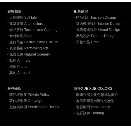
靈感圖庫
配色練習
- 人物靜物 Still Life
- 時尚設計 Fashion Design
- 建築裝潢 Architecture
- 室內裝潢設計 Interior Design
- 織品服飾 Textiles and Clothing
- 視覺傳達設計 Visual Design
- 食材料理 Food
- 產品設計 Product Design
- 慶典民俗 Festivals and Culture
- 工藝作品 Craft
- 表演藝術 Performing Arts
- 風景氣象 Natural Scenery
- 動物 Animals
- 植物 Plants
- 其他 Abstract
服務條款
關於XUE XUE COLORS
- 隱私權政策 Private Policy
- 學學台灣文化色彩網站簡介
- 著作權政策 Copyright
- 為何要研究台灣文化色彩
- 服務與條例 Services and Terms
- 色彩顧問 consultancy
- 色彩訓練 Training