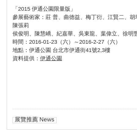
「2015 伊通公園限量版」
參展藝術家：莊 普、曲德益、梅丁衍、江賢二、胡
陳張莉
侯俊明、陳慧嶠、紀嘉華、吳東龍、葉偉立、徐明
時間：2016-01-23（六）～2016-2-27（六）
地點：伊通公園 台北市伊通街41號2,3樓
資料提供：
伊通公園
展覽推薦 News