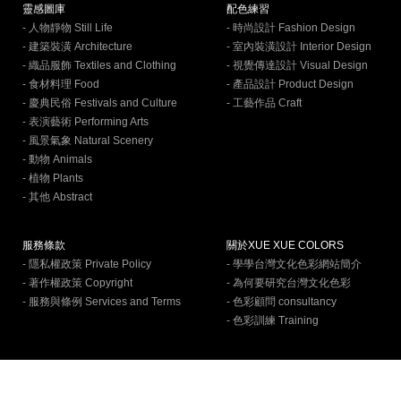
靈感圖庫
配色練習
- 人物靜物 Still Life
- 時尚設計 Fashion Design
- 建築裝潢 Architecture
- 室內裝潢設計 Interior Design
- 織品服飾 Textiles and Clothing
- 視覺傳達設計 Visual Design
- 食材料理 Food
- 產品設計 Product Design
- 慶典民俗 Festivals and Culture
- 工藝作品 Craft
- 表演藝術 Performing Arts
- 風景氣象 Natural Scenery
- 動物 Animals
- 植物 Plants
- 其他 Abstract
服務條款
關於XUE XUE COLORS
- 隱私權政策 Private Policy
- 學學台灣文化色彩網站簡介
- 著作權政策 Copyright
- 為何要研究台灣文化色彩
- 服務與條例 Services and Terms
- 色彩顧問 consultancy
- 色彩訓練 Training