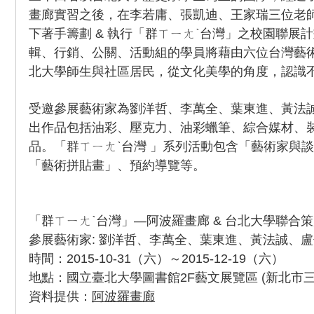
畫廊實習之後，在李若庸、張凱迪、王家瑞三位老
下著手籌劃 & 執行「群ㄒㄧㄤˋ台灣」之校園聯展
輯、行銷、公關、活動組的學員將藉由六位台灣藝
北大學師生與社區居民，從文化美學的角度，認識
受邀參展藝術家為劉洋哲、李萬全、葉東進、黃法
出作品包括油彩、壓克力、油彩蠟筆、綜合媒材、
品。「群ㄒㄧㄤˋ台灣 」系列活動包含「藝術家與
「藝術拼貼畫」、預約導覽等。
「群ㄒㄧㄤˋ台灣」—阿波羅畫廊 & 台北大學聯合
參展藝術家: 劉洋哲、李萬全、葉東進、黃法誠、
時間：2015-10-31（六）～2015-12-19（六）
地點：國立臺北大學圖書館2F藝文展覽區 (新北市三
資料提供：
阿波羅畫廊