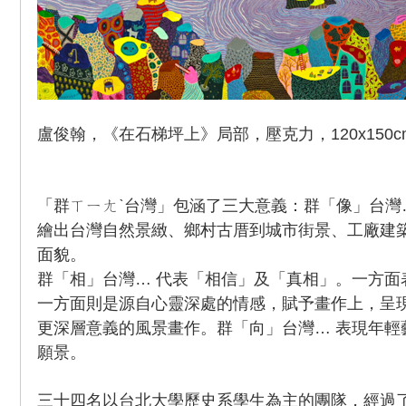
盧俊翰，《在石梯坪上》局部，壓克力，120x150cm
「群ㄒㄧㄤˋ台灣」包涵了三大意義：群「像」台灣
繪出台灣自然景緻、鄉村古厝到城市街景、工廠建
面貌。
群「相」台灣… 代表「相信」及「真相」。一方面
一方面則是源自心靈深處的情感，賦予畫作上，呈
更深層意義的風景畫作。群「向」台灣… 表現年輕
願景。
三十四名以台北大學歷史系學生為主的團隊，經過