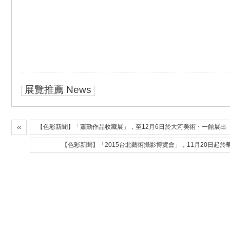
展覽推薦 News
【色彩新聞】「蕭勤作品收藏展」，至12月6日於大河美術・一館展出
【色彩新聞】「2015台北藝術攝影博覽會」，11月20日起於