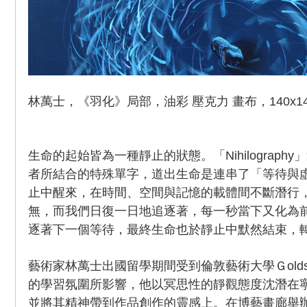
林萬士，《羽化》局部，油彩 壓克力 畫布，140x140
生命的起始皆為一種靜止的狀態。「Nihilograph
者所結合的特殊單字，道出生命是連串了「等待與
止中醒來，在時間、空間與記憶的載體間不斷潛行
無，而我們日復一日地追逐著，每一秒當下又化為
逐著下一個等待，最終生命也於靜止中默然結束，
藝術家林萬士出國留學期間受到倫敦藝術大學Ｇolds
的學習氛圍所影響，他以冥思性的靜觀態度沈潛在
並將其精神帶到作品創作的靈感上。在博藝畫廊舉辦的《ni