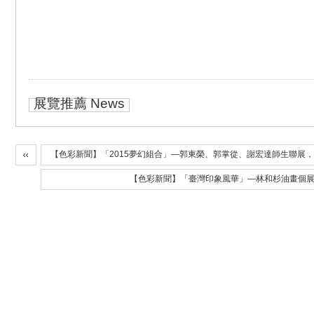
展覽推薦 News
【色彩新聞】「2015夢幻組合」—郭東榮、郭掌從、謝宏達師生聯展，
【色彩新聞】「臺灣印象風華」—林和杉油畫個展，