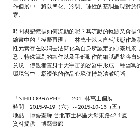
作個展中，將以簡化、冷調、理性的基調呈現對於
索。
時間與記憶是如何流動的呢？其流動的軌跡又會是
繪畫中的「模擬再現」，林萬士以大自然狀態作為
性元素存在以消去法簡化為自身所認定的心靈風景
意，特殊筆刷的製作以及手部動作的細膩調整將自
意境，使觀者置身于大宇宙的容器中形成一種幽冥
環境當中，凝視他的作品心境便轉為清澈明晰。
「NIHILOGRAPHY」—2015林萬士個展
時間：2015-9-19（六）～2015-10-16（五）
地點：博藝畫廊 台北市士林區天母東路42-1號
資料提供：
博藝畫廊