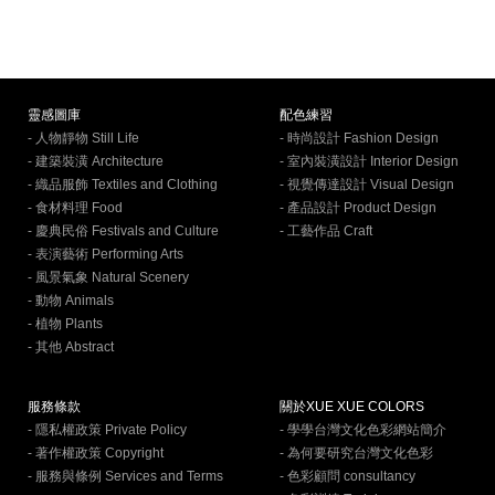
靈感圖庫
配色練習
- 人物靜物 Still Life
- 時尚設計 Fashion Design
- 建築裝潢 Architecture
- 室內裝潢設計 Interior Design
- 織品服飾 Textiles and Clothing
- 視覺傳達設計 Visual Design
- 食材料理 Food
- 產品設計 Product Design
- 慶典民俗 Festivals and Culture
- 工藝作品 Craft
- 表演藝術 Performing Arts
- 風景氣象 Natural Scenery
- 動物 Animals
- 植物 Plants
- 其他 Abstract
服務條款
關於XUE XUE COLORS
- 隱私權政策 Private Policy
- 學學台灣文化色彩網站簡介
- 著作權政策 Copyright
- 為何要研究台灣文化色彩
- 服務與條例 Services and Terms
- 色彩顧問 consultancy