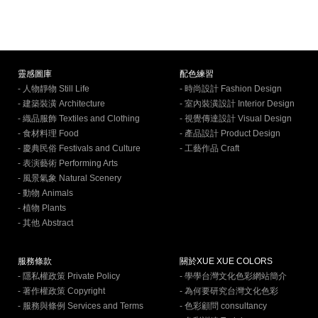
靈感圖庫
配色練習
- 人物靜物 Still Life
- 時尚設計 Fashion Design
- 建築裝潢 Architecture
- 室內裝潢設計 Interior Design
- 織品服飾 Textiles and Clothing
- 視覺傳達設計 Visual Design
- 食材料理 Food
- 產品設計 Product Design
- 慶典民俗 Festivals and Culture
- 工藝作品 Craft
- 表演藝術 Performing Arts
- 風景氣象 Natural Scenery
- 動物 Animals
- 植物 Plants
- 其他 Abstract
服務條款
關於XUE XUE COLORS
- 隱私權政策 Private Policy
- 學學台灣文化色彩網站簡介
- 著作權政策 Copyright
- 為何要研究台灣文化色彩
- 服務與條例 Services and Terms
- 色彩顧問 consultancy