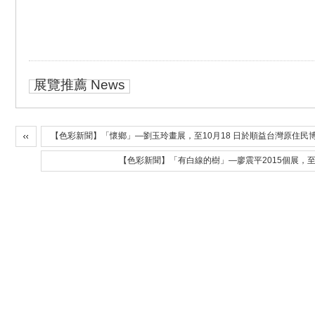
展覽推薦 News
【色彩新聞】「懷鄉」—劉玉玲畫展，至10月18 日於順益台灣原住民
【色彩新聞】「有白線的樹」—廖震平2015個展，至