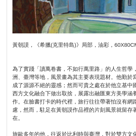
黃朝謨，《希臘(克里特島)》局部，油彩，60X80CM
為了實踐「讀萬卷書，不如行萬里路」的人生哲學
洲、臺灣等地，風景畫為其主要表現題材。他勤於
成了源源不絕的靈感；然而可貴之處在於他立基中
西方文化融合下做出取捨，展露出融匯東方美學涵
作。在臉書打卡的時代裡，旅行往往帶著怕沒有網
慮，然而，駐足在黃朝謨作品裡的片刻風景就留存
在。
旅歐多年的他，往返於比利時與臺灣，對於雙方文